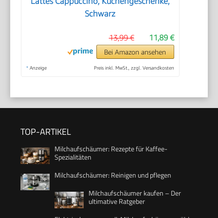
Lattes Cappuccino, Küchengeschenke,
Schwarz
13,99 €
11,89 €
Bei Amazon ansehen
*
Anzeige
Preis inkl. MwSt., zzgl. Versandkosten
TOP-ARTIKEL
Milchaufschäumer: Rezepte für Kaffee-
Spezialitäten
Milchaufschäumer: Reinigen und pflegen
Milchaufschäumer kaufen – Der
ultimative Ratgeber