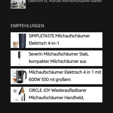
Elektrisch vs. manuell: Milchaufschäumer wählen
EMPFEHLUNGEN
SIMPLETASTE Milchaufschäumer
Elektrisch 4-in-1
Severin Milchaufschäumer Stab,
kompakter Milchschäumer aus
Edelstahl, elektrischer
Milchaufschäumer Elektrisch 4 in 1 mit
Milchaufschäumer mit Batteriebetrieb und
600W 300 ml großem
einfacher Handhabung, inkl. 2 Batterien,
Fassungsvermögen
CIRCLE JOY Wiederaufladbarer
schwarz, SM 3590
Milchaufschäumer Handheld,
Elektrischer Kaffee-Aufschäumer,
Tragbarer Handaufschäumer, Zauberstab,