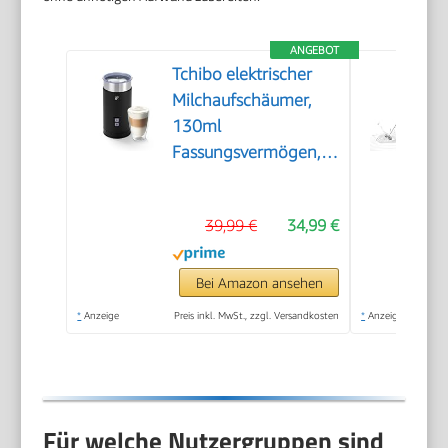
ANGEBOT
Tchibo elektrischer
Milchaufschäumer,
130ml
Fassungsvermögen,
aus rostfreiem
Edelstahl,
39,99 €
34,99 €
Antihaftbeschichtung,
warmer und kalter
Milchschaum, für
Bei Amazon ansehen
Latte Macchiato,
*
Anzeige
Preis inkl. MwSt., zzgl. Versandkosten
*
Anzeige
Cappuccino und
Kakao (Schwarz)
Für welche Nutzergruppen sind