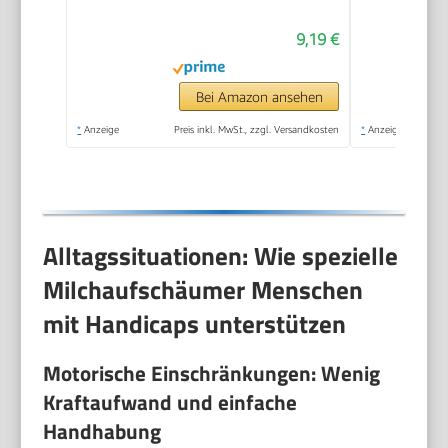
Handaufschäumer
9,19 €
mit 14.000 U/min,
Mini Mixer für Matcha
Latte, Cappuccino,
Bei Amazon ansehen
Küchenaccessoires
*
Anzeige
Preis inkl. MwSt., zzgl. Versandkosten
*
Anzeige
Alltagssituationen: Wie spezielle
Milchaufschäumer Menschen
mit Handicaps unterstützen
Motorische Einschränkungen: Wenig
Kraftaufwand und einfache
Handhabung