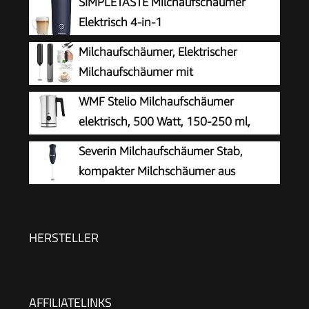
SIMPLETASTE Milchaufschäumer
Elektrisch 4-in-1
Milchaufschäumer, Elektrischer
Milchaufschäumer mit
Aufbewahrungsrohr, Tragbarer
WMF Stelio Milchaufschäumer
Handaufschäumer mit 14.000 U/min, Mini Mixer
elektrisch, 500 Watt, 150-250 ml,
für Matcha Latte, Cappuccino,
Antihaftbeschichtung, kabellos, für
Severin Milchaufschäumer Stab,
Küchenaccessoires
Milchschaum heiss und kalt, heiße Schokolade,
kompakter Milchschäumer aus
cromargan matt/silber
Edelstahl, elektrischer
Milchaufschäumer mit Batteriebetrieb und
einfacher Handhabung, inkl. 2 Batterien,
HERSTELLER
schwarz, SM 3590
AFFILIATELINKS