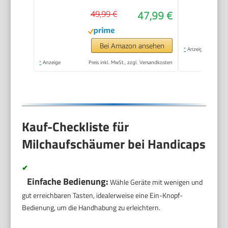
kabellos, für
49,99 €
47,99 €
Milchschaum heiss
und kalt, heiße
Schokolade,
Bei Amazon ansehen
*
Anzeige
cromargan
*
Anzeige
Preis inkl. MwSt., zzgl. Versandkosten
matt/silber
Kauf-Checkliste für
Milchaufschäumer bei Handicaps
✔
Einfache Bedienung:
Wähle Geräte mit wenigen und
gut erreichbaren Tasten, idealerweise eine Ein-Knopf-
Bedienung, um die Handhabung zu erleichtern.