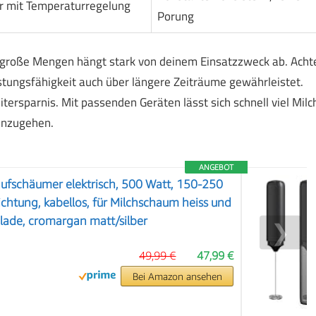
r mit Temperaturregelung
Porung
große Mengen hängt stark von deinem Einsatzzweck ab. Acht
istungsfähigkeit auch über längere Zeiträume gewährleistet.
ersparnis. Mit passenden Geräten lässt sich schnell viel Milc
inzugehen.
ANGEBOT
ufschäumer elektrisch, 500 Watt, 150-250
ichtung, kabellos, für Milchschaum heiss und
olade, cromargan matt/silber
❯
49,99 €
47,99 €
Bei Amazon ansehen