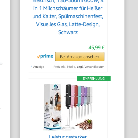
Elektrisch, 130-500ml 600W, 4
in 1 Milchschäumer für Heißer
und Kalter, Spülmaschinenfest,
Visuelles Glas, Latte-Design,
Schwarz
45,99 €
Bei Amazon ansehen
*
Anzeige
Preis inkl. MwSt., zzgl. Versandkosten
EMPFEHLUNG
r
Leistungsstarker