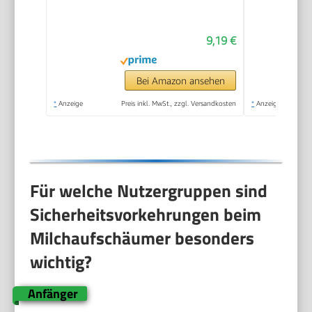
Tragbarer
Handaufschäumer
9,19 €
mit 14.000 U/min,
Mini Mixer für Matcha
Latte, Cappuccino,
Bei Amazon ansehen
Küchenaccessoires
*
Anzeige
Preis inkl. MwSt., zzgl. Versandkosten
*
Anzeige
Für welche Nutzergruppen sind
Sicherheitsvorkehrungen beim
Milchaufschäumer besonders
wichtig?
Anfänger