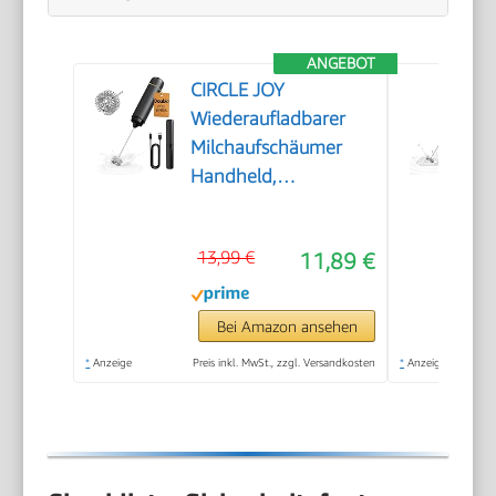
ANGEBOT
CIRCLE JOY
Wiederaufladbarer
Milchaufschäumer
Handheld,
Elektrischer Kaffee-
Aufschäumer,
13,99 €
11,89 €
Tragbarer
Handaufschäumer,
Zauberstab,
Bei Amazon ansehen
Getränkemixer für
*
Anzeige
Preis inkl. MwSt., zzgl. Versandkosten
*
Anzeige
Matcha Lattes
Cappuccino,
Küchengeschenke,
Schwarz