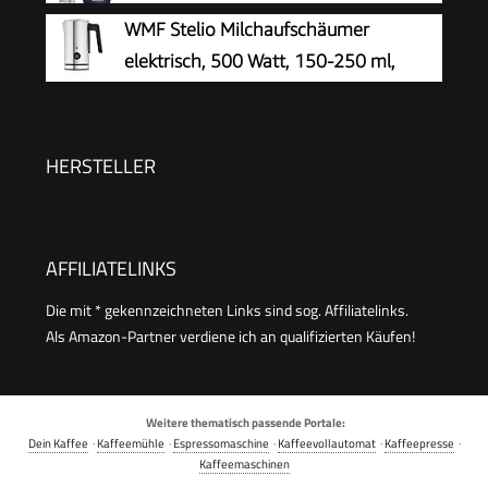
WMF Stelio Milchaufschäumer
elektrisch, 500 Watt, 150-250 ml,
Antihaftbeschichtung, kabellos, für
Milchschaum heiss und kalt, heiße Schokolade,
cromargan matt/silber
HERSTELLER
AFFILIATELINKS
Die mit * gekennzeichneten Links sind sog. Affiliatelinks.
Als Amazon-Partner verdiene ich an qualifizierten Käufen!
Weitere thematisch passende Portale:
Dein Kaffee
·
Kaffeemühle
·
Espressomaschine
·
Kaffeevollautomat
·
Kaffeepresse
·
Kaffeemaschinen