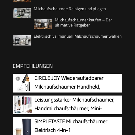
Milchaufschäumer: Reinigen und pflegen
Milchaufschäumer kaufen – Der
ultimative Ratgeber
Elektrisch vs. manuell: Milchaufschäumer wählen
EMPFEHLUNGEN
CIRCLE JOY Wiederaufladbarer
Milchaufschäumer Handheld,
Elektrischer Kaffee-Aufschäumer,
Leistungsstarker Milchaufschäumer,
Tragbarer Handaufschäumer, Zauberstab,
Handmilchaufschäumer, Mini-
Getränkemixer für Matcha Lattes Cappuccino,
Schneebesen-Getränkemischer für
SIMPLETASTE Milchaufschäumer
Küchengeschenke, Schwarz
Kaffee, Cappuccino, Latte, Matcha, heiße
Elektrisch 4-in-1
Schokolade, mit Ständer, Schwarz