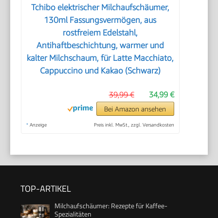
Tchibo elektrischer Milchaufschäumer,
130ml Fassungsvermögen, aus
rostfreiem Edelstahl,
Antihaftbeschichtung, warmer und
kalter Milchschaum, für Latte Macchiato,
Cappuccino und Kakao (Schwarz)
39,99 €
34,99 €
Bei Amazon ansehen
*
Anzeige
Preis inkl. MwSt., zzgl. Versandkosten
TOP-ARTIKEL
Milchaufschäumer: Rezepte für Kaffee-
Spezialitäten