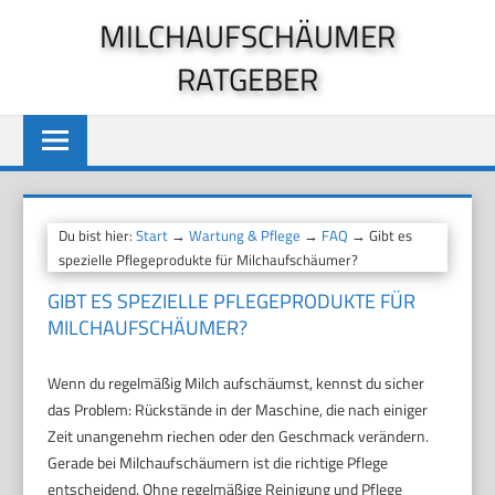
Zum
MILCHAUFSCHÄUMER
Inhalt
RATGEBER
springen
Du bist hier:
Start
→
Wartung & Pflege
→
FAQ
→ Gibt es
spezielle Pflegeprodukte für Milchaufschäumer?
GIBT ES SPEZIELLE PFLEGEPRODUKTE FÜR
MILCHAUFSCHÄUMER?
Wenn du regelmäßig Milch aufschäumst, kennst du sicher
das Problem: Rückstände in der Maschine, die nach einiger
Zeit unangenehm riechen oder den Geschmack verändern.
Gerade bei Milchaufschäumern ist die richtige Pflege
entscheidend. Ohne regelmäßige Reinigung und Pflege