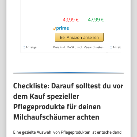
Antihaftbeschichtung,
kabellos, für
49,99 €
47,99 €
Milchschaum heiss
und kalt, heiße
Schokolade,
Bei Amazon ansehen
cromargan
*
Anzeige
Preis inkl. MwSt., zzgl. Versandkosten
*
Anzeige
matt/silber
Checkliste: Darauf solltest du vor
dem Kauf spezieller
Pflegeprodukte für deinen
Milchaufschäumer achten
Eine gezielte Auswahl von Pflegeprodukten ist entscheidend