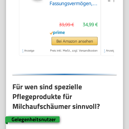
Fassungsvermögen,
aus rostfreiem
Edelstahl,
39,99 €
34,99 €
Antihaftbeschichtung,
warmer und kalter
Milchschaum, für
Bei Amazon ansehen
Latte Macchiato,
*
Anzeige
Preis inkl. MwSt., zzgl. Versandkosten
*
Anzeige
Cappuccino und
Kakao (Schwarz)
Für wen sind spezielle
Pflegeprodukte für
Milchaufschäumer sinnvoll?
Gelegenheitsnutzer