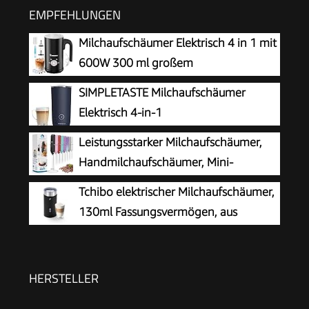
EMPFEHLUNGEN
Milchaufschäumer Elektrisch 4 in 1 mit
600W 300 ml großem
Fassungsvermögen
SIMPLETASTE Milchaufschäumer
Elektrisch 4-in-1
Leistungsstarker Milchaufschäumer,
Handmilchaufschäumer, Mini-
Schneebesen-Getränkemischer für
Tchibo elektrischer Milchaufschäumer,
Kaffee, Cappuccino, Latte, Matcha, heiße
130ml Fassungsvermögen, aus
Schokolade, mit Ständer, Schwarz
rostfreiem Edelstahl,
Antihaftbeschichtung, warmer und kalter
Milchschaum, für Latte Macchiato, Cappuccino
HERSTELLER
und Kakao (Schwarz)