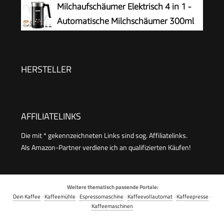
Milchaufschäumer Elektrisch 4 in 1 -
schwarz, SM 3590
Tragbarer Handaufschäumer, Zauberstab,
Automatische Milchschäumer 300ml
Getränkemixer für Matcha Lattes Cappuccino,
Großes Fassungsvermögen Milch
Küchengeschenke, Schwarz
Dampfer Geräuschloser für Heißer Kalter
Milchschaum Heiße Schokolade Latte
HERSTELLER
Cappuccino Macchiato
AFFILIATELINKS
Die mit * gekennzeichneten Links sind sog. Affiliatelinks.
Als Amazon-Partner verdiene ich an qualifizierten Käufen!
Weitere thematisch passende Portale:
Dein Kaffee
·
Kaffeemühle
·
Espressomaschine
·
Kaffeevollautomat
·
Kaffeepresse
·
Kaffeemaschinen