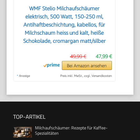
WMF Stelio Milchaufschäumer
elektrisch, 500 Watt, 150-250 ml,
Antihaftbeschichtung, kabellos, für
Milchschaum heiss und kalt, heiße
Schokolade, cromargan matt/silber
49,99 €
47,99 €
Bei Amazon ansehen
*
Anzeige
Preis inkl. MwSt., zzgl. Versandkosten
TOP-ARTIKEL
Milchaufschäumer: Rezepte für Kaffee-
Spezialitäten