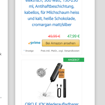
elektrisch, 500 Watt, 150-250
ml, Antihaftbeschichtung,
kabellos, für Milchschaum heiss
und kalt, heiße Schokolade,
cromargan matt/silber
l
49,99 €
47,99 €
Bei Amazon ansehen
*
Anzeige
Preis inkl. MwSt., zzgl. Versandkosten
k
ANGEBOT
CIRCLE JOY Wiederaufladbarer