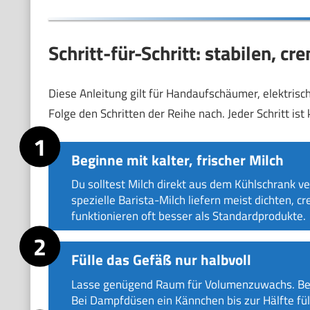
Schritt-für-Schritt: stabilen, 
Diese Anleitung gilt für Handaufschäumer, elektr
Folge den Schritten der Reihe nach. Jeder Schritt ist
Beginne mit kalter, frischer Milch
Du solltest Milch direkt aus dem Kühlschrank ve
spezielle Barista-Milch liefern meist dichten, 
funktionieren oft besser als Standardprodukte.
Fülle das Gefäß nur halbvoll
Lasse genügend Raum für Volumenzuwachs. Bei
Bei Dampfdüsen ein Kännchen bis zur Hälfte fül