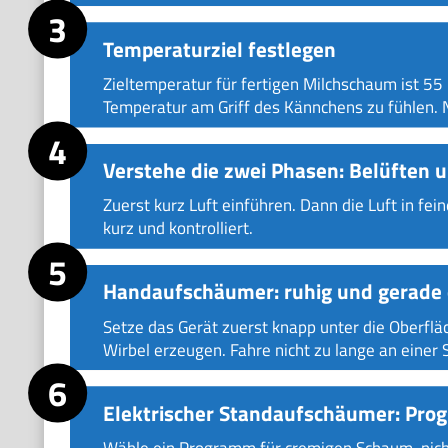
Temperaturziel festlegen
Zieltemperatur für fertigen Milchschaum ist 55
Temperatur am Griff des Kännchens zu fühlen. Ni
Verstehe die zwei Phasen: Belüften u
Zuerst kurz Luft einführen. Dann die Luft in f
kurz und kontrolliert.
Handaufschäumer: ruhig und gerade 
Setze das Gerät zuerst knapp unter die Oberflä
Wirbel erzeugen. Fahre nicht zu lange an einer 
Elektrischer Standaufschäumer: Pr
Wähle ein Programm für cremigen Schaum, nicht