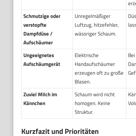
erz
Schmutzige oder
Unregelmäßiger
Düs
verstopfte
Luftzug, hitzefehler,
las
Dampfdüse /
wässriger Schaum.
Aufschäumer
Ungeeignetes
Elektrische
Bei
Aufschäumgerät
Handaufschäumer
Dam
erzeugen oft zu große
Gef
Blasen.
Zuviel Milch im
Schaum wird nicht
Kän
Kännchen
homogen. Keine
Vol
Struktur.
Kurzfazit und Prioritäten