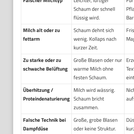
Falscher Milchtyp
Leichter, luftiger
Für
Schaum der schnell
Pfl
flüssig wird.
Bar
Milch alt oder zu
Schaum dehnt sich
Fri
fettarm
wenig. Kollaps nach
Mag
kurzer Zeit.
Zu starke oder zu
Große Blasen oder nur
Erz
schwache Belüftung
warme Milch ohne
Tex
festen Schaum.
ein
Überhitzung /
Milch wird wässrig.
Nic
Proteindenaturierung
Schaum bricht
auf
zusammen.
Falsche Technik bei
Große, grobe Blasen
Düs
Dampfdüse
oder keine Struktur.
kur