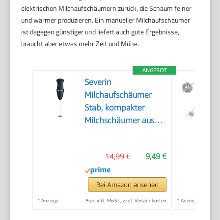
elektrischen Milchaufschäumern zurück, die Schaum feiner
und wärmer produzieren. Ein manueller Milchaufschäumer
ist dagegen günstiger und liefert auch gute Ergebnisse,
braucht aber etwas mehr Zeit und Mühe.
ANGEBOT
Severin
Milchaufschäumer
Stab, kompakter
Milchschäumer aus
Edelstahl, elektrischer
Milchaufschäumer mit
14,99 €
9,49 €
Batteriebetrieb und
einfacher
Handhabung, inkl. 2
Bei Amazon ansehen
Batterien, schwarz,
*
Anzeige
Preis inkl. MwSt., zzgl. Versandkosten
*
Anzeige
SM 3590