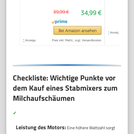
Edelstahl,
39,99 €
34,99 €
Antihaftbeschichtung,
warmer und kalter
Milchschaum, für
Bei Amazon ansehen
*
Anzeige
Latte Macchiato,
*
Anzeige
Preis inkl. MwSt., zzgl. Versandkosten
Cappuccino und
Kakao (Schwarz)
Checkliste: Wichtige Punkte vor
dem Kauf eines Stabmixers zum
Milchaufschäumen
✓
Leistung des Motors:
Eine höhere Wattzahl sorgt