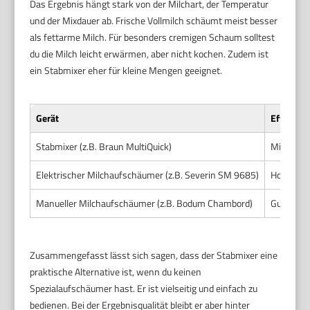
Das Ergebnis hängt stark von der Milchart, der Temperatur
und der Mixdauer ab. Frische Vollmilch schäumt meist besser
als fettarme Milch. Für besonders cremigen Schaum solltest
du die Milch leicht erwärmen, aber nicht kochen. Zudem ist
ein Stabmixer eher für kleine Mengen geeignet.
Gerät
Effektiv
Stabmixer (z.B. Braun MultiQuick)
Mittel – 
Elektrischer Milchaufschäumer (z.B. Severin SM 9685)
Hoch – fe
Manueller Milchaufschäumer (z.B. Bodum Chambord)
Gut – han
Zusammengefasst lässt sich sagen, dass der Stabmixer eine
praktische Alternative ist, wenn du keinen
Spezialaufschäumer hast. Er ist vielseitig und einfach zu
bedienen. Bei der Ergebnisqualität bleibt er aber hinter