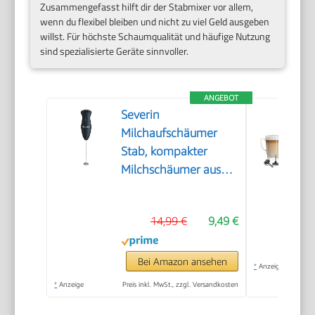
Zusammengefasst hilft dir der Stabmixer vor allem,
wenn du flexibel bleiben und nicht zu viel Geld ausgeben
willst. Für höchste Schaumqualität und häufige Nutzung
sind spezialisierte Geräte sinnvoller.
ANGEBOT
Severin
Milchaufschäumer
Stab, kompakter
Milchschäumer aus
Edelstahl, elektrischer
Milchaufschäumer mit
14,99 €
9,49 €
Batteriebetrieb und
einfacher
Handhabung, inkl. 2
Bei Amazon ansehen
*
Anzeige
Batterien, schwarz,
*
Anzeige
Preis inkl. MwSt., zzgl. Versandkosten
SM 3590