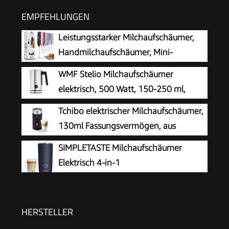
EMPFEHLUNGEN
Leistungsstarker Milchaufschäumer,
Handmilchaufschäumer, Mini-
Schneebesen-Getränkemischer für
WMF Stelio Milchaufschäumer
Kaffee, Cappuccino, Latte, Matcha, heiße
elektrisch, 500 Watt, 150-250 ml,
Schokolade, mit Ständer, Schwarz
Antihaftbeschichtung, kabellos, für
Tchibo elektrischer Milchaufschäumer,
Milchschaum heiss und kalt, heiße Schokolade,
130ml Fassungsvermögen, aus
cromargan matt/silber
rostfreiem Edelstahl,
SIMPLETASTE Milchaufschäumer
Antihaftbeschichtung, warmer und kalter
Elektrisch 4-in-1
Milchschaum, für Latte Macchiato, Cappuccino
und Kakao (Schwarz)
HERSTELLER