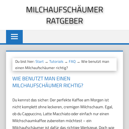
Zum
MILCHAUFSCHÄUMER
Inhalt
RATGEBER
springen
Du bist hier:
Start
→
Tutorials
→
FAQ
→ Wie benutzt man
einen Milchaufschäumer richtig?
WIE BENUTZT MAN EINEN
MILCHAUFSCHÄUMER RICHTIG?
Du kennst das sicher: Der perfekte Kaffee am Morgen ist
nicht komplett ohne leckeren, cremigen Milchschaum. Egal,
ob du Cappuccino, Latte Macchiato oder einfach nur einen
Milchschaumkaffee zubereiten möchtest – ein
Milchaufschäumer ist dafür das richtige Werkzeug. Doch wie