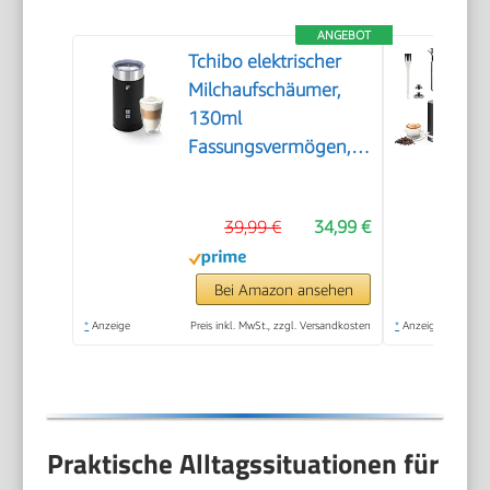
ANGEBOT
Tchibo elektrischer
Milchaufschäumer,
130ml
Fassungsvermögen,
aus rostfreiem
Edelstahl,
39,99 €
34,99 €
Antihaftbeschichtung,
warmer und kalter
Milchschaum, für
Bei Amazon ansehen
Latte Macchiato,
*
Anzeige
Preis inkl. MwSt., zzgl. Versandkosten
*
Anzeige
Cappuccino und
Kakao (Schwarz)
Praktische Alltagssituationen für