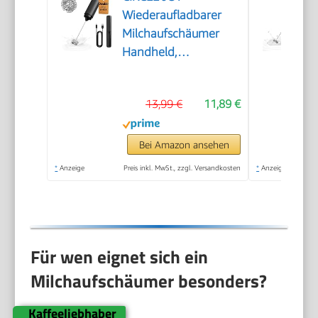
Wiederaufladbarer
Milchaufschäumer
Handheld,
Elektrischer Kaffee-
Aufschäumer,
13,99 €
11,89 €
Tragbarer
Handaufschäumer,
Zauberstab,
Bei Amazon ansehen
Getränkemixer für
*
Anzeige
Preis inkl. MwSt., zzgl. Versandkosten
*
Anzeige
Matcha Lattes
Cappuccino,
Küchengeschenke,
Schwarz
Für wen eignet sich ein
Milchaufschäumer besonders?
Kaffeeliebhaber