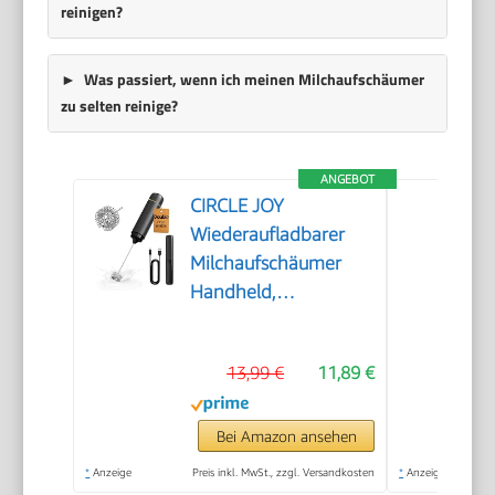
reinigen?
Was passiert, wenn ich meinen Milchaufschäumer
zu selten reinige?
ANGEBOT
CIRCLE JOY
Wiederaufladbarer
Milchaufschäumer
Handheld,
Elektrischer Kaffee-
Aufschäumer,
13,99 €
11,89 €
Tragbarer
Handaufschäumer,
Zauberstab,
Bei Amazon ansehen
Getränkemixer für
*
Anzeige
Preis inkl. MwSt., zzgl. Versandkosten
*
Anzeige
Matcha Lattes