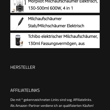
Morpilot Milchaufschäumer Elektrisch,
130-500ml 600W, 4 in 1
Milchschäumer für Heißer und Kalter,
Milchaufschäumer
Spülmaschinenfest, Visuelles Glas, Latte-Design,
Stab/Milchschäumer Elektrisch
Schwarz
tragbarer mit Hoher Leistung
Tchibo elektrischer Milchaufschäumer,
Getränkemixer Kaffeebesen batteriebetriebener
130ml Fassungsvermögen, aus
für Latte, Matcha-Tee, Cappuccino, Schwarz
rostfreiem Edelstahl,
Antihaftbeschichtung, warmer und kalter
Milchschaum, für Latte Macchiato, Cappuccino
HERSTELLER
und Kakao (Schwarz)
AFFILIATELINKS
Die mit * gekennzeichneten Links sind sog. Affiliatelinks.
Als Amazon-Partner verdiene ich an qualifizierten Käufen!