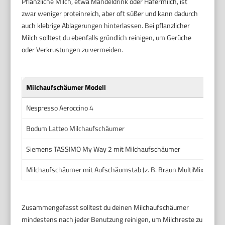
Pflanzliche Milch, etwa Mandeldrink oder Hafermilch, ist
zwar weniger proteinreich, aber oft süßer und kann dadurch
auch klebrige Ablagerungen hinterlassen. Bei pflanzlicher
Milch solltest du ebenfalls gründlich reinigen, um Gerüche
oder Verkrustungen zu vermeiden.
Milchaufschäumer Modell
Typ
Nespresso Aeroccino 4
Ele
Bodum Latteo Milchaufschäumer
Man
Siemens TASSIMO My Way 2 mit Milchaufschäumer
Ele
Milchaufschäumer mit Aufschäumstab (z. B. Braun MultiMix)
Man
Zusammengefasst solltest du deinen Milchaufschäumer
mindestens nach jeder Benutzung reinigen, um Milchreste zu