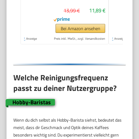
Aufschäumer,
13,99 €
11,89 €
Tragbarer
Handaufschäumer,
Zauberstab,
Bei Amazon ansehen
Getränkemixer für
*
Anzeige
Preis inkl. MwSt., zzgl. Versandkosten
*
Anzeige
Matcha Lattes
Cappuccino,
Küchengeschenke,
Schwarz
Welche Reinigungsfrequenz
passt zu deiner Nutzergruppe?
Hobby-Baristas
Wenn du dich selbst als Hobby-Barista siehst, bedeutet das
meist, dass dir Geschmack und Optik deines Kaffees
besonders wichtig sind. Du experimentierst vielleicht gern