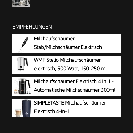
EMPFEHLUNGEN
Milchaufschäumer
Stab/Milchschäumer Elektrisch
tragbarer mit Hoher Leistung
WMF Stelio Milchaufschäumer
Getränkemixer Kaffeebesen batteriebetriebener
elektrisch, 500 Watt, 150-250 ml,
für Latte, Matcha-Tee, Cappuccino, Schwarz
Antihaftbeschichtung, kabellos, für
Milchaufschäumer Elektrisch 4 in 1 -
Milchschaum heiss und kalt, heiße Schokolade,
Automatische Milchschäumer 300ml
cromargan matt/silber
Großes Fassungsvermögen Milch
SIMPLETASTE Milchaufschäumer
Dampfer Geräuschloser für Heißer Kalter
Elektrisch 4-in-1
Milchschaum Heiße Schokolade Latte
Cappuccino Macchiato