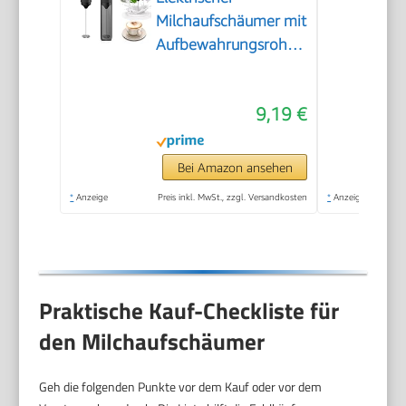
Milchaufschäumer mit
Aufbewahrungsrohr,
Tragbarer
Handaufschäumer
9,19 €
mit 14.000 U/min,
Mini Mixer für Matcha
Latte, Cappuccino,
Bei Amazon ansehen
Küchenaccessoires
*
Anzeige
Preis inkl. MwSt., zzgl. Versandkosten
*
Anzeige
Praktische Kauf-Checkliste für
den Milchaufschäumer
Geh die folgenden Punkte vor dem Kauf oder vor dem