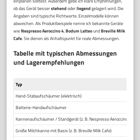
einplanen solltest. Außerdem gebe ich klare Empfehlungen,
ob das Gerät besser
stehend
oder
liegend
gelagert wird. Die
Angaben sind typische Richtwerte. Einzelmodelle können
abweichen. Als Produktbeispiele nenne ich bekannte Geräte
wie
Nespresso Aeroccino 4
,
Bodum Latteo
und
Breville Milk
Cafe
. Sie dienen als Anhaltspunkt für reale Abmessungen.
Tabelle mit typischen Abmessungen
und Lagerempfehlungen
Typ
T
Hand-Stabaufschäumer (elektrisch)
2
Batterie-Handaufschäumer
2
Kannenaufschäumer / Standgerät (z. B. Nespresso Aeroccino 4)
1
Große Milchkanne mit Basis (z. B. Breville Milk Cafe)
2