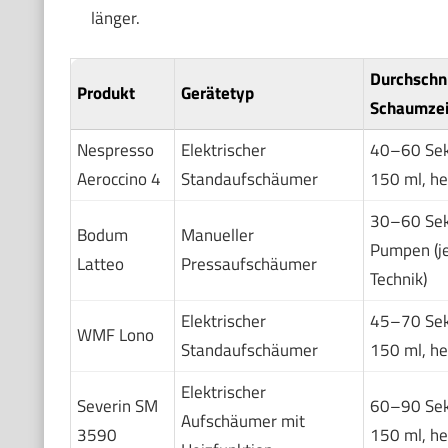
länger.
Durchschni
Produkt
Gerätetyp
Schaumzeit
Nespresso
Elektrischer
40–60 Sek
Aeroccino 4
Standaufschäumer
150 ml, he
30–60 Se
Bodum
Manueller
Pumpen (j
Latteo
Pressaufschäumer
Technik)
Elektrischer
45–70 Sek
WMF Lono
Standaufschäumer
150 ml, he
Elektrischer
Severin SM
60–90 Sek
Aufschäumer mit
3590
150 ml, he