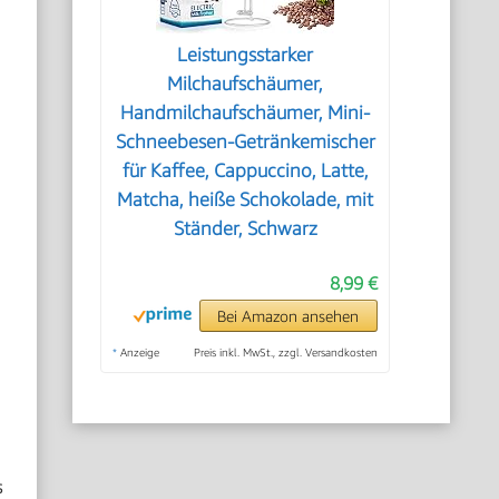
Leistungsstarker
Milchaufschäumer,
Handmilchaufschäumer, Mini-
Schneebesen-Getränkemischer
für Kaffee, Cappuccino, Latte,
Matcha, heiße Schokolade, mit
Ständer, Schwarz
8,99 €
Bei Amazon ansehen
*
Anzeige
Preis inkl. MwSt., zzgl. Versandkosten
s