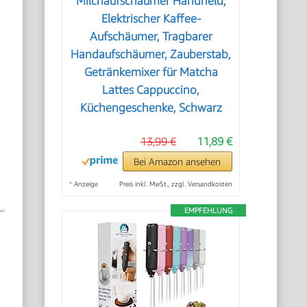
Milchaufschäumer Handheld,
Elektrischer Kaffee-
Aufschäumer, Tragbarer
Handaufschäumer, Zauberstab,
Getränkemixer für Matcha
Lattes Cappuccino,
Küchengeschenke, Schwarz
13,99 €
11,89 €
Bei Amazon ansehen
*
Anzeige
Preis inkl. MwSt., zzgl. Versandkosten
EMPFEHLUNG