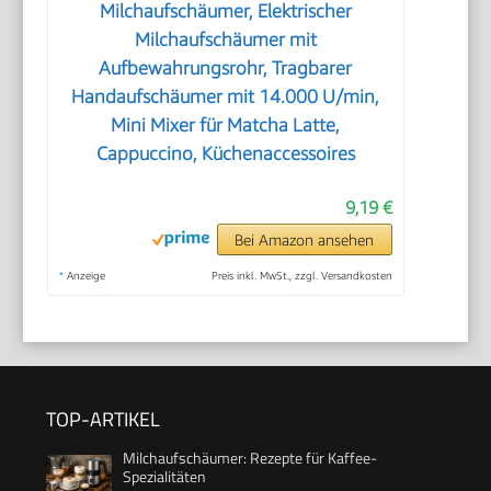
Milchaufschäumer, Elektrischer
Milchaufschäumer mit
Aufbewahrungsrohr, Tragbarer
Handaufschäumer mit 14.000 U/min,
Mini Mixer für Matcha Latte,
Cappuccino, Küchenaccessoires
9,19 €
Bei Amazon ansehen
*
Anzeige
Preis inkl. MwSt., zzgl. Versandkosten
TOP-ARTIKEL
Milchaufschäumer: Rezepte für Kaffee-
Spezialitäten