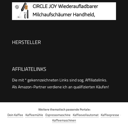
Schneebesen-Getränkemischer für
CIRCLE JOY Wiederaufladbarer
und Kakao (Schwarz)
Kaffee, Cappuccino, Latte, Matcha, heiße
Milchaufschäumer Handheld,
Schokolade, mit Ständer, Schwarz
Elektrischer Kaffee-Aufschäumer,
Tragbarer Handaufschäumer, Zauberstab,
Getränkemixer für Matcha Lattes Cappuccino,
HERSTELLER
Küchengeschenke, Schwarz
AFFILIATELINKS
Die mit * gekennzeichneten Links sind sog. Affiliatelinks.
Als Amazon-Partner verdiene ich an qualifizierten Käufen!
Weitere thematisch passende Portale:
Dein Kaffee
·
Kaffeemühle
·
Espressomaschine
·
Kaffeevollautomat
·
Kaffeepresse
·
Kaffeemaschinen