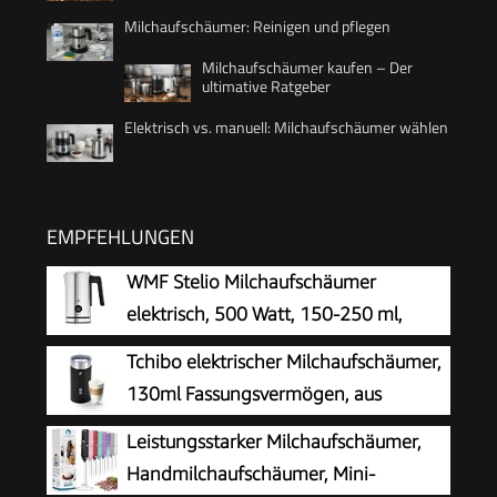
Milchaufschäumer: Reinigen und pflegen
Milchaufschäumer kaufen – Der
ultimative Ratgeber
Elektrisch vs. manuell: Milchaufschäumer wählen
EMPFEHLUNGEN
WMF Stelio Milchaufschäumer
elektrisch, 500 Watt, 150-250 ml,
Antihaftbeschichtung, kabellos, für
Tchibo elektrischer Milchaufschäumer,
Milchschaum heiss und kalt, heiße Schokolade,
130ml Fassungsvermögen, aus
cromargan matt/silber
rostfreiem Edelstahl,
Leistungsstarker Milchaufschäumer,
Antihaftbeschichtung, warmer und kalter
Handmilchaufschäumer, Mini-
Milchschaum, für Latte Macchiato, Cappuccino