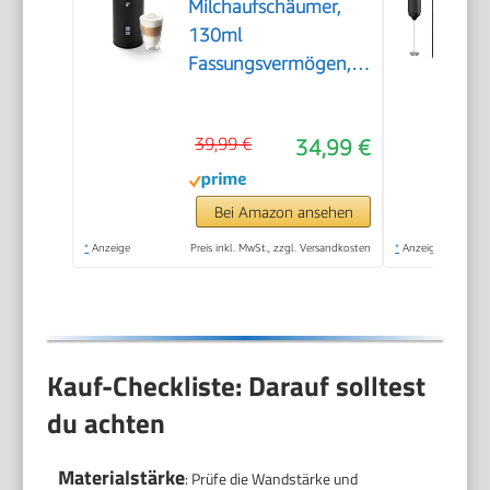
Milchaufschäumer,
130ml
Fassungsvermögen,
aus rostfreiem
Edelstahl,
39,99 €
34,99 €
Antihaftbeschichtung,
warmer und kalter
Milchschaum, für
Bei Amazon ansehen
Latte Macchiato,
*
Anzeige
Preis inkl. MwSt., zzgl. Versandkosten
*
Anzeige
Cappuccino und
Kakao (Schwarz)
Kauf-Checkliste: Darauf solltest
du achten
Materialstärke
: Prüfe die Wandstärke und