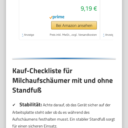
Handaufschäumer
9,19 €
mit 14.000 U/min,
Mini Mixer für Matcha
Latte, Cappuccino,
Bei Amazon ansehen
Küchenaccessoires
*
Anzeige
Preis inkl. MwSt., zzgl. Versandkosten
*
Anzeige
Kauf-Checkliste für
Milchaufschäumer mit und ohne
Standfuß
Stabilität:
✔
Achte darauf, ob das Gerät sicher auf der
Arbeitsplatte steht oder ob du es während des
Aufschäumens festhalten musst. Ein stabiler Standfuß sorgt
für einen sicheren Einsatz.