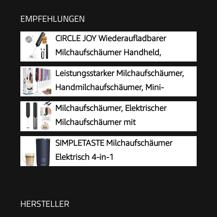
EMPFEHLUNGEN
CIRCLE JOY Wiederaufladbarer
Milchaufschäumer Handheld,
Elektrischer Kaffee-Aufschäumer,
Leistungsstarker Milchaufschäumer,
Tragbarer Handaufschäumer, Zauberstab,
Handmilchaufschäumer, Mini-
Getränkemixer für Matcha Lattes Cappuccino,
Schneebesen-Getränkemischer für
Milchaufschäumer, Elektrischer
Küchengeschenke, Schwarz
Kaffee, Cappuccino, Latte, Matcha, heiße
Milchaufschäumer mit
Schokolade, mit Ständer, Schwarz
Aufbewahrungsrohr, Tragbarer
SIMPLETASTE Milchaufschäumer
Handaufschäumer mit 14.000 U/min, Mini Mixer
Elektrisch 4-in-1
für Matcha Latte, Cappuccino,
Küchenaccessoires
HERSTELLER