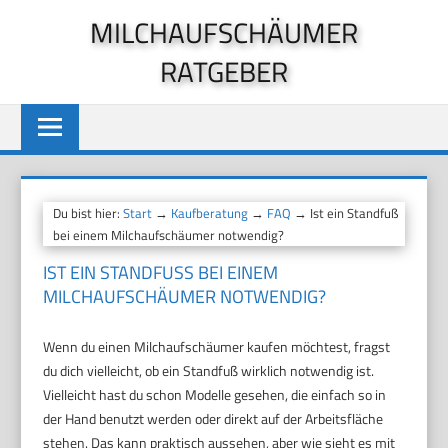
Zum
MILCHAUFSCHÄUMER
Inhalt
RATGEBER
springen
Du bist hier:
Start
→
Kaufberatung
→
FAQ
→ Ist ein Standfuß
bei einem Milchaufschäumer notwendig?
IST EIN STANDFUSS BEI EINEM M
ILCHAUFSCHÄUMER NOTWENDIG?
Wenn du einen Milchaufschäumer kaufen möchtest, fragst
du dich vielleicht, ob ein Standfuß wirklich notwendig ist.
Vielleicht hast du schon Modelle gesehen, die einfach so in
der Hand benutzt werden oder direkt auf der Arbeitsfläche
stehen. Das kann praktisch aussehen, aber wie sieht es mit