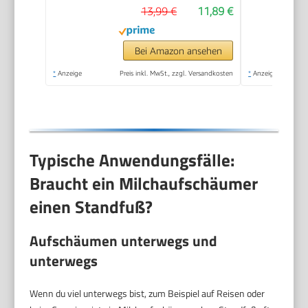
13,99 €
11,89 €
Tragbarer
Handaufschäumer,
Zauberstab,
Bei Amazon ansehen
Getränkemixer für
*
Anzeige
Preis inkl. MwSt., zzgl. Versandkosten
*
Anzeige
Matcha Lattes
Cappuccino,
Küchengeschenke,
Schwarz
Typische Anwendungsfälle:
Braucht ein Milchaufschäumer
einen Standfuß?
Aufschäumen unterwegs und
unterwegs
Wenn du viel unterwegs bist, zum Beispiel auf Reisen oder