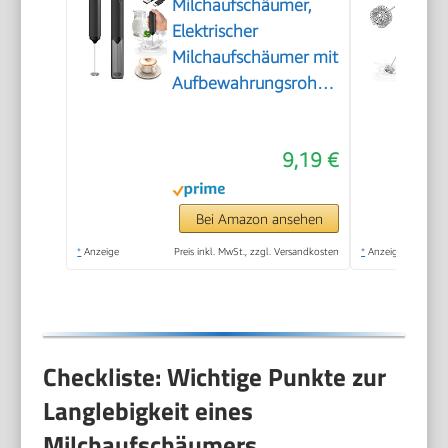
Milchaufschäumer,
Elektrischer
Milchaufschäumer mit
Aufbewahrungsrohr,
Tragbarer
Handaufschäumer
9,19 €
mit 14.000 U/min,
Mini Mixer für Matcha
Latte, Cappuccino,
Bei Amazon ansehen
Küchenaccessoires
*
Anzeige
Preis inkl. MwSt., zzgl. Versandkosten
*
Anzeige
Checkliste: Wichtige Punkte zur
Langlebigkeit eines
Milchaufschäumers