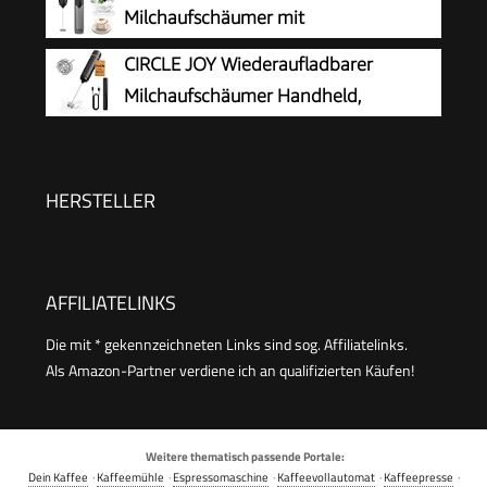
Milchschaum heiss und kalt, heiße Schokolade,
Milchaufschäumer mit
cromargan matt/silber
Aufbewahrungsrohr, Tragbarer
CIRCLE JOY Wiederaufladbarer
Handaufschäumer mit 14.000 U/min, Mini Mixer
Milchaufschäumer Handheld,
für Matcha Latte, Cappuccino,
Elektrischer Kaffee-Aufschäumer,
Küchenaccessoires
Tragbarer Handaufschäumer, Zauberstab,
Getränkemixer für Matcha Lattes Cappuccino,
HERSTELLER
Küchengeschenke, Schwarz
AFFILIATELINKS
Die mit * gekennzeichneten Links sind sog. Affiliatelinks.
Als Amazon-Partner verdiene ich an qualifizierten Käufen!
Weitere thematisch passende Portale:
Dein Kaffee
·
Kaffeemühle
·
Espressomaschine
·
Kaffeevollautomat
·
Kaffeepresse
·