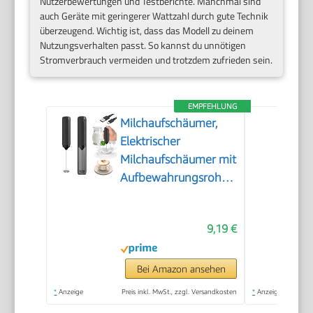
Nutzerbewertungen und Testberichte. Manchmal sind
auch Geräte mit geringerer Wattzahl durch gute Technik
überzeugend. Wichtig ist, dass das Modell zu deinem
Nutzungsverhalten passt. So kannst du unnötigen
Stromverbrauch vermeiden und trotzdem zufrieden sein.
EMPFEHLUNG
Milchaufschäumer,
Elektrischer
Milchaufschäumer mit
Aufbewahrungsrohr,
Tragbarer
Handaufschäumer
9,19 €
mit 14.000 U/min,
Mini Mixer für Matcha
Latte, Cappuccino,
Bei Amazon ansehen
Küchenaccessoires
*
Anzeige
Preis inkl. MwSt., zzgl. Versandkosten
*
Anzeige