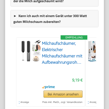
der die Milch aufgeschäumt wird?
Kann ich auch mit einem Gerät unter 300 Watt
guten Milchschaum zubereiten?
EMPFEHLUNG
Milchaufschäumer,
Elektrischer
Milchaufschäumer mit
Aufbewahrungsrohr,
Tragbarer
Handaufschäumer
9,19 €
mit 14.000 U/min,
Mini Mixer für Matcha
Latte, Cappuccino,
Bei Amazon ansehen
Küchenaccessoires
*
Anzeige
Preis inkl. MwSt., zzgl. Versandkosten
*
Anzeige