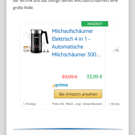
die Technik und das Design deines Milchaufschäumers eine
große Rolle.
ANGEBOT
Milchaufschäumer
Elektrisch 4 in 1 -
Automatische
Milchschäumer 300ml
Großes
Fassungsvermögen
39,99 €
33,99 €
Milch Dampfer
Geräuschloser für
Heißer Kalter
Bei Amazon ansehen
Milchschaum Heiße
*
Anzeige
Preis inkl. MwSt., zzgl. Versandkosten
*
Anzeige
Schokolade Latte
Cappuccino
Macchiato