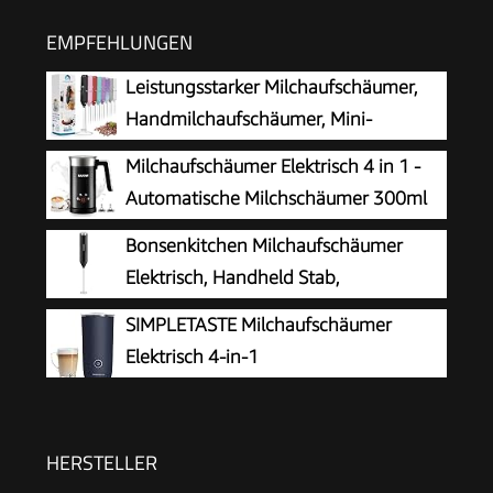
EMPFEHLUNGEN
Leistungsstarker Milchaufschäumer,
Handmilchaufschäumer, Mini-
Schneebesen-Getränkemischer für
Milchaufschäumer Elektrisch 4 in 1 -
Kaffee, Cappuccino, Latte, Matcha, heiße
Automatische Milchschäumer 300ml
Schokolade, mit Ständer, Schwarz
Großes Fassungsvermögen Milch
Bonsenkitchen Milchaufschäumer
Dampfer Geräuschloser für Heißer Kalter
Elektrisch, Handheld Stab,
Milchschaum Heiße Schokolade Latte
Batteriebetrieben
SIMPLETASTE Milchaufschäumer
Cappuccino Macchiato
Elektrisch 4-in-1
HERSTELLER