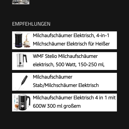
EMPFEHLUNGEN
Milchaufschäumer Elektrisch, 4-in-1
Milchschäumer Elektrisch für Heißer
und Kalter Milchschaum, Elektrischer
WMF Stelio Milchaufschäumer
Milchaufschäumer Automatische Abschaltung,
elektrisch, 500 Watt, 150-250 ml,
Milk Frother
Antihaftbeschichtung, kabellos, für
Milchaufschäumer
Milchschaum heiss und kalt, heiße Schokolade,
Stab/Milchschäumer Elektrisch
cromargan matt/silber
tragbarer mit Hoher Leistung
Milchaufschäumer Elektrisch 4 in 1 mit
Getränkemixer Kaffeebesen batteriebetriebener
600W 300 ml großem
für Latte, Matcha-Tee, Cappuccino, Schwarz
Fassungsvermögen