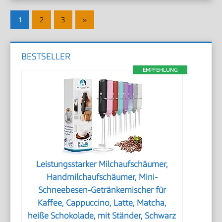
Seitennummerierung
Nächste
1
2
3
»
der
Beiträge
Beiträge
BESTSELLER
EMPFEHLUNG
Leistungsstarker Milchaufschäumer,
Handmilchaufschäumer, Mini-
Schneebesen-Getränkemischer für
Kaffee, Cappuccino, Latte, Matcha,
heiße Schokolade, mit Ständer, Schwarz