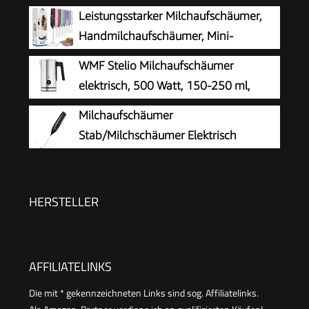
Edelstahl, elektrischer
Leistungsstarker Milchaufschäumer,
Milchaufschäumer mit Batteriebetrieb und
Handmilchaufschäumer, Mini-
einfacher Handhabung, inkl. 2 Batterien,
Schneebesen-Getränkemischer für
WMF Stelio Milchaufschäumer
schwarz, SM 3590
Kaffee, Cappuccino, Latte, Matcha, heiße
elektrisch, 500 Watt, 150-250 ml,
Schokolade, mit Ständer, Schwarz
Antihaftbeschichtung, kabellos, für
Milchaufschäumer
Milchschaum heiss und kalt, heiße Schokolade,
Stab/Milchschäumer Elektrisch
cromargan matt/silber
tragbarer mit Hoher Leistung
Getränkemixer Kaffeebesen batteriebetriebener
für Latte, Matcha-Tee, Cappuccino, Schwarz
HERSTELLER
AFFILIATELINKS
Die mit * gekennzeichneten Links sind sog. Affiliatelinks.