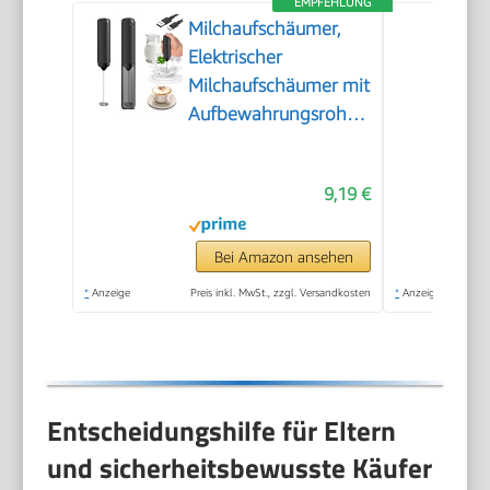
EMPFEHLUNG
Milchaufschäumer,
Elektrischer
Milchaufschäumer mit
Aufbewahrungsrohr,
Tragbarer
Handaufschäumer
9,19 €
mit 14.000 U/min,
Mini Mixer für Matcha
Latte, Cappuccino,
Bei Amazon ansehen
Küchenaccessoires
*
Anzeige
Preis inkl. MwSt., zzgl. Versandkosten
*
Anzeige
Entscheidungshilfe für Eltern
und sicherheitsbewusste Käufer