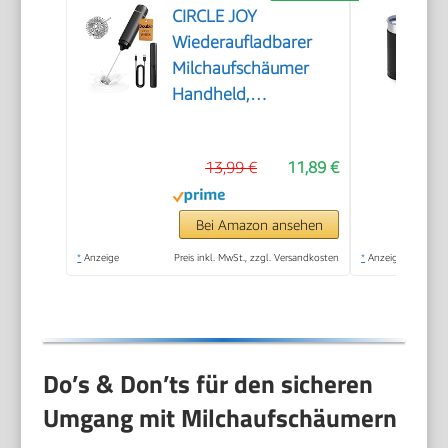
CIRCLE JOY
Wiederaufladbarer
Milchaufschäumer
Handheld,
Elektrischer Kaffee-
Aufschäumer,
13,99 €
11,89 €
Tragbarer
Handaufschäumer,
Zauberstab,
Bei Amazon ansehen
Getränkemixer für
*
Anzeige
Preis inkl. MwSt., zzgl. Versandkosten
*
Anzeige
Matcha Lattes
Cappuccino,
Küchengeschenke,
Schwarz
Do’s & Don’ts für den sicheren
Umgang mit Milchaufschäumern