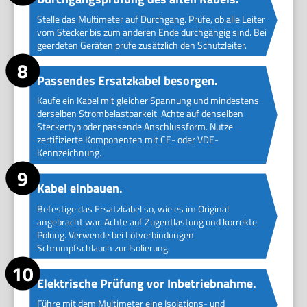
Stelle das Multimeter auf Durchgang. Prüfe, ob alle Leiter
vom Stecker bis zum anderen Ende durchgängig sind. Bei
geerdeten Geräten prüfe zusätzlich den Schutzleiter.
Passendes Ersatzkabel besorgen.
Kaufe ein Kabel mit gleicher Spannung und mindestens
derselben Strombelastbarkeit. Achte auf denselben
Steckertyp oder passende Anschlussform. Nutze
zertifizierte Komponenten mit CE- oder VDE-
Kennzeichnung.
Kabel einbauen.
Befestige das Ersatzkabel so, wie es im Original
angebracht war. Achte auf Zugentlastung und korrekte
Polung. Verwende bei Lötverbindungen
Schrumpfschlauch zur Isolierung.
Elektrische Prüfung vor Inbetriebnahme.
Führe mit dem Multimeter eine Isolations- und