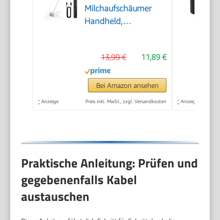
Milchaufschäumer
Handheld,
Elektrischer Kaffee-
Aufschäumer,
13,99 €
11,89 €
Tragbarer
Handaufschäumer,
Zauberstab,
Bei Amazon ansehen
Getränkemixer für
*
Anzeige
Preis inkl. MwSt., zzgl. Versandkosten
*
Anzeige
Matcha Lattes
Cappuccino,
Küchengeschenke,
Schwarz
Praktische Anleitung: Prüfen und
gegebenenfalls Kabel
austauschen