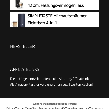
130ml Fassungsvermögen, aus
rostfreiem Edelstahl,
SIMPLETASTE Milchaufschäumer
Antihaftbeschichtung, warmer und kalter
Elektrisch 4-in-1
Milchschaum, für Latte Macchiato, Cappuccino
und Kakao (Schwarz)
HERSTELLER
AFFILIATELINKS
Die mit * gekennzeichneten Links sind sog. Affiliatelinks.
Als Amazon-Partner verdiene ich an qualifizierten Käufen!
Weitere thematisch passende Portale:
Dein Kaffee
·
Kaffeemühle
·
Espressomaschine
·
Kaffeevollautomat
·
Kaffeepresse
·