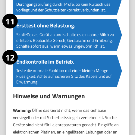
Durchgangsprüfung durch. Prüfe, ob kein Kurzschluss
vorliegt und der Schutzleiter korrekt verbunden ist.
Ersttest ohne Belastung.
Schließe das Gerät an und schalte es ein, ohne Milch zu
erhitzen. Beobachte Geruch, Geräusche und Erhitzung.
Schalte sofort aus, wenn etwas ungewöhnlich ist.
Endkontrolle im Betrieb.
Teste die normale Funktion mit einer kleinen Menge
Flüssigkeit. Achte auf sicheren Sitz des Kabels und auf
Erwärmung.
Hinweise und Warnungen
Warnung:
Öffne das Gerät nicht, wenn das Gehäuse
versiegelt oder mit Sicherheitssiegeln versehen ist. Solche
Geräte sind nicht für Laienreparaturen gedacht. Eingriffe an
elektronischen Platinen, an eingelöteten Leitungen oder an