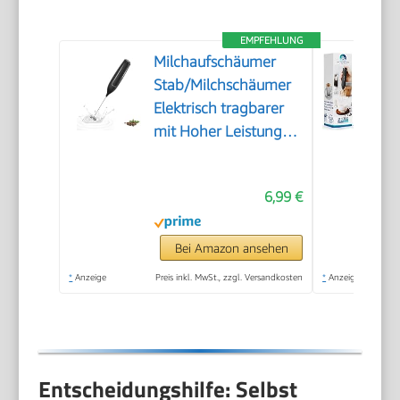
EMPFEHLUNG
Milchaufschäumer
Stab/Milchschäumer
Elektrisch tragbarer
mit Hoher Leistung
Getränkemixer
Kaffeebesen
6,99 €
batteriebetriebener
für Latte, Matcha-Tee,
Cappuccino, Schwarz
Bei Amazon ansehen
*
Anzeige
Preis inkl. MwSt., zzgl. Versandkosten
*
Anzeige
Entscheidungshilfe: Selbst