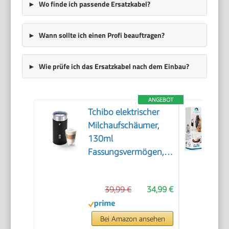
Wo finde ich passende Ersatzkabel?
Wann sollte ich einen Profi beauftragen?
Wie prüfe ich das Ersatzkabel nach dem Einbau?
ANGEBOT
Tchibo elektrischer
Milchaufschäumer,
130ml
Fassungsvermögen,
aus rostfreiem
Edelstahl,
39,99 €
34,99 €
Antihaftbeschichtung,
warmer und kalter
Milchschaum, für
Bei Amazon ansehen