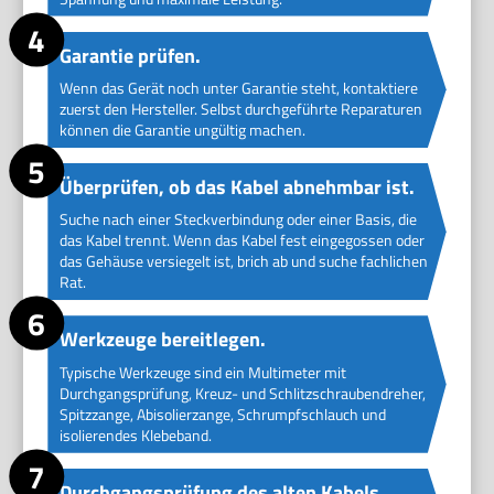
Garantie prüfen.
Wenn das Gerät noch unter Garantie steht, kontaktiere
zuerst den Hersteller. Selbst durchgeführte Reparaturen
können die Garantie ungültig machen.
Überprüfen, ob das Kabel abnehmbar ist.
Suche nach einer Steckverbindung oder einer Basis, die
das Kabel trennt. Wenn das Kabel fest eingegossen oder
das Gehäuse versiegelt ist, brich ab und suche fachlichen
Rat.
Werkzeuge bereitlegen.
Typische Werkzeuge sind ein Multimeter mit
Durchgangsprüfung, Kreuz- und Schlitzschraubendreher,
Spitzzange, Abisolierzange, Schrumpfschlauch und
isolierendes Klebeband.
Durchgangsprüfung des alten Kabels.