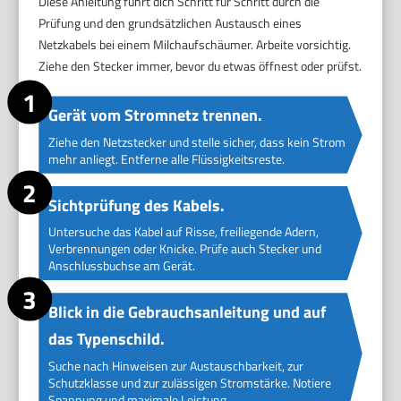
Diese Anleitung führt dich Schritt für Schritt durch die
Prüfung und den grundsätzlichen Austausch eines
Netzkabels bei einem Milchaufschäumer. Arbeite vorsichtig.
Ziehe den Stecker immer, bevor du etwas öffnest oder prüfst.
Gerät vom Stromnetz trennen.
Ziehe den Netzstecker und stelle sicher, dass kein Strom
mehr anliegt. Entferne alle Flüssigkeitsreste.
Sichtprüfung des Kabels.
Untersuche das Kabel auf Risse, freiliegende Adern,
Verbrennungen oder Knicke. Prüfe auch Stecker und
Anschlussbuchse am Gerät.
Blick in die Gebrauchsanleitung und auf
das Typenschild.
Suche nach Hinweisen zur Austauschbarkeit, zur
Schutzklasse und zur zulässigen Stromstärke. Notiere
Spannung und maximale Leistung.