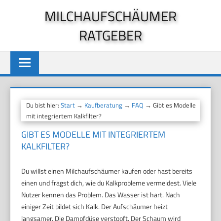
Zum
MILCHAUFSCHÄUMER
Inhalt
RATGEBER
springen
Du bist hier:
Start
→
Kaufberatung
→
FAQ
→ Gibt es Modelle
mit integriertem Kalkfilter?
GIBT ES MODELLE MIT INTEGRIERTEM
KALKFILTER?
Du willst einen Milchaufschäumer kaufen oder hast bereits
einen und fragst dich, wie du Kalkprobleme vermeidest. Viele
Nutzer kennen das Problem. Das Wasser ist hart. Nach
einiger Zeit bildet sich Kalk. Der Aufschäumer heizt
langsamer. Die Dampfdüse verstopft. Der Schaum wird