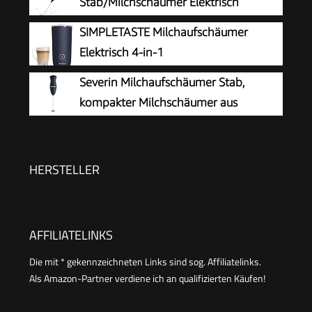
Stab/Milchschäumer Elektrisch
Schwarz
tragbarer mit Hoher Leistung
SIMPLETASTE Milchaufschäumer
Getränkemixer Kaffeebesen batteriebetriebener
Elektrisch 4-in-1
für Latte, Matcha-Tee, Cappuccino, Schwarz
Severin Milchaufschäumer Stab,
kompakter Milchschäumer aus
Edelstahl, elektrischer
Milchaufschäumer mit Batteriebetrieb und
einfacher Handhabung, inkl. 2 Batterien,
HERSTELLER
schwarz, SM 3590
AFFILIATELINKS
Die mit * gekennzeichneten Links sind sog. Affiliatelinks.
Als Amazon-Partner verdiene ich an qualifizierten Käufen!