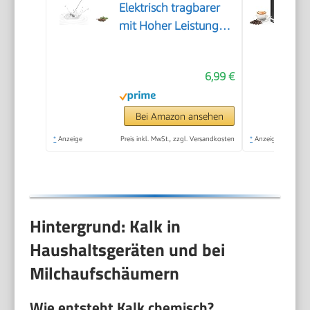
Elektrisch tragbarer
mit Hoher Leistung
Getränkemixer
Kaffeebesen
6,99 €
batteriebetriebener
für Latte, Matcha-Tee,
Cappuccino, Schwarz
Bei Amazon ansehen
*
Anzeige
Preis inkl. MwSt., zzgl. Versandkosten
*
Anzeige
Hintergrund: Kalk in
Haushaltsgeräten und bei
Milchaufschäumern
Wie entsteht Kalk chemisch?