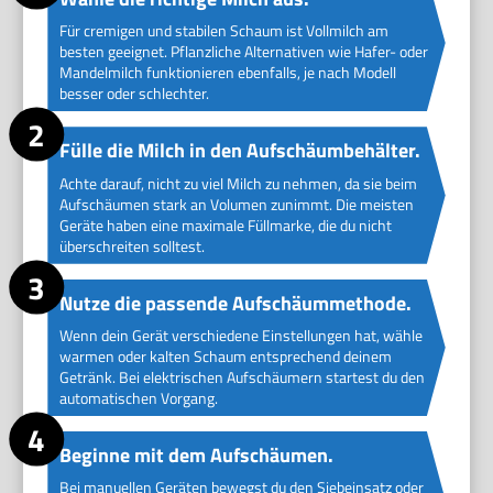
Für cremigen und stabilen Schaum ist Vollmilch am
besten geeignet. Pflanzliche Alternativen wie Hafer- oder
Mandelmilch funktionieren ebenfalls, je nach Modell
besser oder schlechter.
Fülle die Milch in den Aufschäumbehälter.
Achte darauf, nicht zu viel Milch zu nehmen, da sie beim
Aufschäumen stark an Volumen zunimmt. Die meisten
Geräte haben eine maximale Füllmarke, die du nicht
überschreiten solltest.
Nutze die passende Aufschäummethode.
Wenn dein Gerät verschiedene Einstellungen hat, wähle
warmen oder kalten Schaum entsprechend deinem
Getränk. Bei elektrischen Aufschäumern startest du den
automatischen Vorgang.
Beginne mit dem Aufschäumen.
Bei manuellen Geräten bewegst du den Siebeinsatz oder