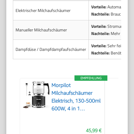
Vorteile:
Automatischer B
Elektrischer Milchaufschäumer
Nachteile:
Braucht Strom
Vorteile:
Stromunabhängig
Manueller Milchaufschäumer
Nachteile:
Mehr Aufwand
Vorteile:
Sehr feiner, c
Dampfdüse / Dampfdampfaufschäumer
Nachteile:
Benötigt Esp
EMPFEHLUNG
Morpilot
Milchaufschäumer
Elektrisch, 130-500ml
600W, 4 in 1
Milchschäumer für
Heißer und Kalter,
45,99 €
Spülmaschinenfest,