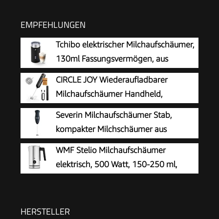
EMPFEHLUNGEN
Tchibo elektrischer Milchaufschäumer,
130ml Fassungsvermögen, aus
rostfreiem Edelstahl,
CIRCLE JOY Wiederaufladbarer
Antihaftbeschichtung, warmer und kalter
Milchaufschäumer Handheld,
Milchschaum, für Latte Macchiato, Cappuccino
Elektrischer Kaffee-Aufschäumer,
Severin Milchaufschäumer Stab,
und Kakao (Schwarz)
Tragbarer Handaufschäumer, Zauberstab,
kompakter Milchschäumer aus
Getränkemixer für Matcha Lattes Cappuccino,
Edelstahl, elektrischer
WMF Stelio Milchaufschäumer
Küchengeschenke, Schwarz
Milchaufschäumer mit Batteriebetrieb und
elektrisch, 500 Watt, 150-250 ml,
einfacher Handhabung, inkl. 2 Batterien,
Antihaftbeschichtung, kabellos, für
schwarz, SM 3590
Milchschaum heiss und kalt, heiße Schokolade,
cromargan matt/silber
HERSTELLER