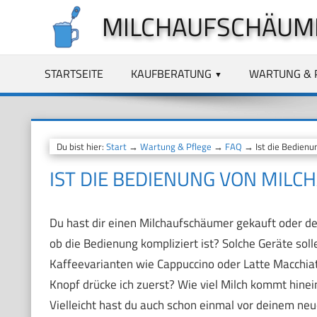
Zum
MILCHAUFSCHÄUM
Inhalt
springen
STARTSEITE
KAUFBERATUNG
WARTUNG & 
Du bist hier:
Start
→
Wartung & Pflege
→
FAQ
→ Ist die Bedienu
IST DIE BEDIENUNG VON MIL
Du hast dir einen Milchaufschäumer gekauft oder denk
ob die Bedienung kompliziert ist? Solche Geräte sol
Kaffeevarianten wie Cappuccino oder Latte Macchiat
Knopf drücke ich zuerst? Wie viel Milch kommt hinei
Vielleicht hast du auch schon einmal vor deinem n