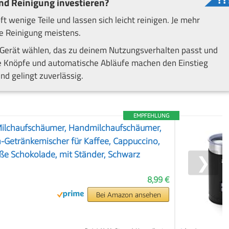
nd Reinigung investieren?
wenige Teile und lassen sich leicht reinigen. Je mehr
e Reinigung meistens.
n Gerät wählen, das zu deinem Nutzungsverhalten passt und
e Knöpfe und automatische Abläufe machen den Einstieg
nd gelingt zuverlässig.
EMPFEHLUNG
 Milchaufschäumer, Handmilchaufschäumer,
-Getränkemischer für Kaffee, Cappuccino,
iße Schokolade, mit Ständer, Schwarz
❯
8,99 €
Bei Amazon ansehen