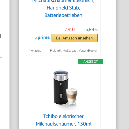
Milchaufschäumer Elektrisch,
Handheld Stab,
Batteriebetrieben
7,99 €
5,89 €
d
Bei Amazon ansehen
*
Anzeige
Preis inkl. MwSt., zzgl. Versandkosten
ANGEBOT
Tchibo elektrischer
Milchaufschäumer, 130ml