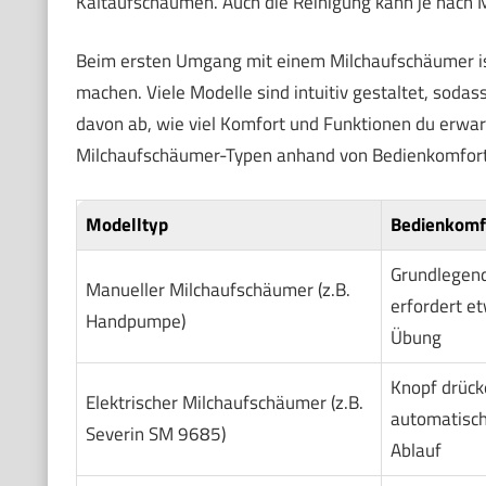
Kaltaufschäumen. Auch die Reinigung kann je nach M
Beim ersten Umgang mit einem Milchaufschäumer ist 
machen. Viele Modelle sind intuitiv gestaltet, sodas
davon ab, wie viel Komfort und Funktionen du erwart
Milchaufschäumer-Typen anhand von Bedienkomfort,
Modelltyp
Bedienkomf
Grundlegend
Manueller Milchaufschäumer (z.B.
erfordert e
Handpumpe)
Übung
Knopf drück
Elektrischer Milchaufschäumer (z.B.
automatisc
Severin SM 9685)
Ablauf