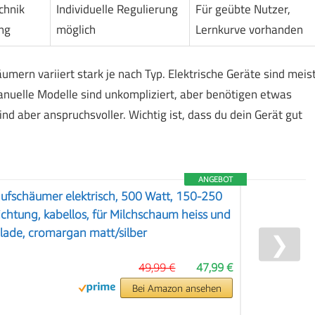
chnik
Individuelle Regulierung
Für geübte Nutzer,
ng
möglich
Lernkurve vorhanden
mern variiert stark je nach Typ. Elektrische Geräte sind meis
Manuelle Modelle sind unkompliziert, aber benötigen etwas
 aber anspruchsvoller. Wichtig ist, dass du dein Gerät gut
ANGEBOT
ufschäumer elektrisch, 500 Watt, 150-250
ichtung, kabellos, für Milchschaum heiss und
olade, cromargan matt/silber
❯
49,99 €
47,99 €
Bei Amazon ansehen