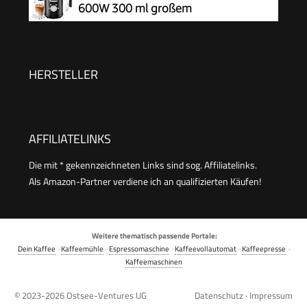
600W 300 ml großem
cromargan matt/silber
Fassungsvermögen
HERSTELLER
AFFILIATELINKS
Die mit * gekennzeichneten Links sind sog. Affiliatelinks.
Als Amazon-Partner verdiene ich an qualifizierten Käufen!
Weitere thematisch passende Portale:
Dein Kaffee
·
Kaffeemühle
·
Espressomaschine
·
Kaffeevollautomat
·
Kaffeepresse
·
Kaffeemaschinen
© 2023-2026
Ostsee-Ventures UG
Datenschutz
·
Impressum