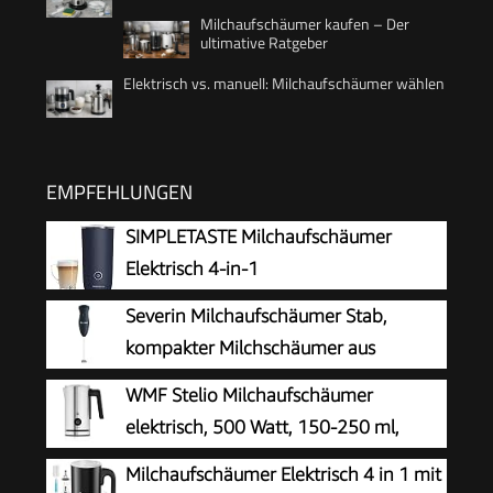
Milchaufschäumer kaufen – Der
ultimative Ratgeber
Elektrisch vs. manuell: Milchaufschäumer wählen
EMPFEHLUNGEN
SIMPLETASTE Milchaufschäumer
Elektrisch 4-in-1
Severin Milchaufschäumer Stab,
kompakter Milchschäumer aus
Edelstahl, elektrischer
WMF Stelio Milchaufschäumer
Milchaufschäumer mit Batteriebetrieb und
elektrisch, 500 Watt, 150-250 ml,
einfacher Handhabung, inkl. 2 Batterien,
Antihaftbeschichtung, kabellos, für
Milchaufschäumer Elektrisch 4 in 1 mit
schwarz, SM 3590
Milchschaum heiss und kalt, heiße Schokolade,