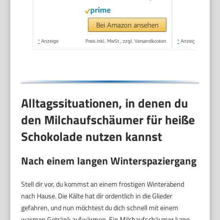
Mini Mixer für Matcha
Latte, Cappuccino,
Bei Amazon ansehen
Küchenaccessoires
*
Anzeige
Preis inkl. MwSt., zzgl. Versandkosten
*
Anzeige
Alltagssituationen, in denen du
den Milchaufschäumer für heiße
Schokolade nutzen kannst
Nach einem langen Winterspaziergang
Stell dir vor, du kommst an einem frostigen Winterabend
nach Hause. Die Kälte hat dir ordentlich in die Glieder
gefahren, und nun möchtest du dich schnell mit einem
warmen Getränk aufwärmen. Ein Milchaufschäumer kann