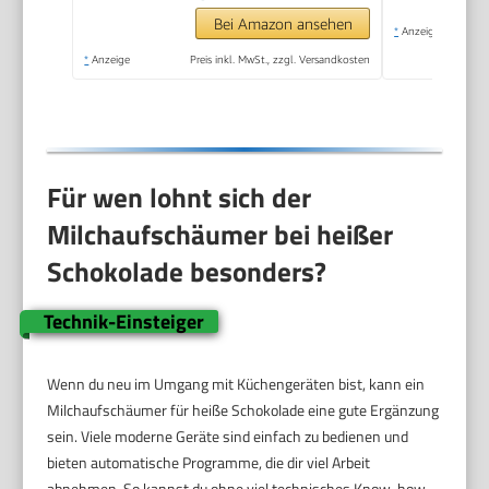
Handhabung, inkl. 2
Bei Amazon ansehen
*
Anzeige
Batterien, schwarz,
*
Anzeige
Preis inkl. MwSt., zzgl. Versandkosten
SM 3590
Für wen lohnt sich der
Milchaufschäumer bei heißer
Schokolade besonders?
Technik-Einsteiger
Wenn du neu im Umgang mit Küchengeräten bist, kann ein
Milchaufschäumer für heiße Schokolade eine gute Ergänzung
sein. Viele moderne Geräte sind einfach zu bedienen und
bieten automatische Programme, die dir viel Arbeit
abnehmen. So kannst du ohne viel technisches Know-how