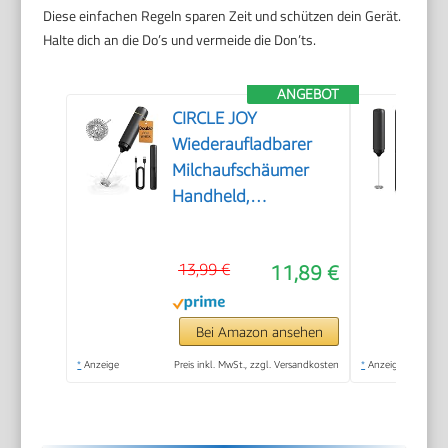
Diese einfachen Regeln sparen Zeit und schützen dein Gerät.
Halte dich an die Do’s und vermeide die Don’ts.
ANGEBOT
CIRCLE JOY
Wiederaufladbarer
Milchaufschäumer
Handheld,
Elektrischer Kaffee-
Aufschäumer,
13,99 €
11,89 €
Tragbarer
Handaufschäumer,
Zauberstab,
Bei Amazon ansehen
Getränkemixer für
*
Anzeige
Preis inkl. MwSt., zzgl. Versandkosten
*
Anzeige
Matcha Lattes
Cappuccino,
Küchengeschenke,