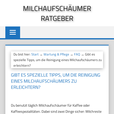
Zum
MILCHAUFSCHÄUMER
Inhalt
RATGEBER
springen
Du bist hier:
Start
→
Wartung & Pflege
→
FAQ
→ Gibt es
spezielle Tipps, um die Reinigung eines Milchaufschäumers zu
erleichtern?
GIBT ES SPEZIELLE TIPPS, UM DIE REINIGUNG
EINES MILCHAUFSCHÄUMERS ZU
ERLEICHTERN?
Du benutzt täglich Milchaufschäumer für Kaffee oder
Kaffeespezialitäten. Dabei sind zwei Dinge sicher: Milchreste