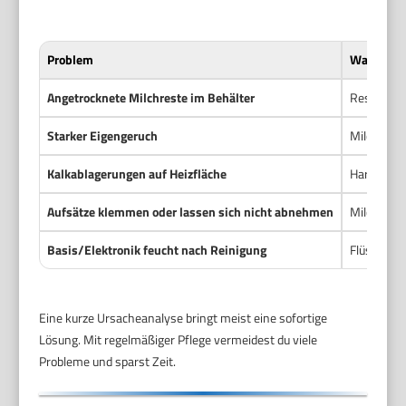
Problem
Wahrschei
Angetrocknete Milchreste im Behälter
Reste wurd
Starker Eigengeruch
Milchreste
Kalkablagerungen auf Heizfläche
Hartes Wa
Aufsätze klemmen oder lassen sich nicht abnehmen
Milch hat 
Basis/Elektronik feucht nach Reinigung
Flüssigkei
Eine kurze Ursacheanalyse bringt meist eine sofortige
Lösung. Mit regelmäßiger Pflege vermeidest du viele
Probleme und sparst Zeit.