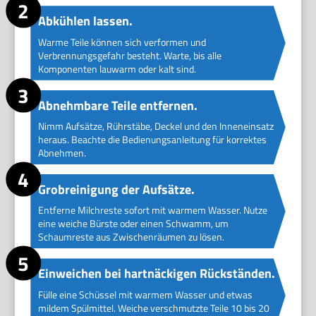
Abkühlen lassen.
Warme Teile können sich verformen und
Verbrennungsgefahr besteht. Warte, bis alle
Komponenten lauwarm oder kalt sind.
Abnehmbare Teile entfernen.
Nimm Aufsätze, Rührstäbe, Deckel und den Inneneinsatz
heraus. Beachte die Bedienungsanleitung für korrektes
Abnehmen.
Grobreinigung der Aufsätze.
Entferne Milchreste sofort mit warmem Wasser. Nutze
eine weiche Bürste oder einen Schwamm, um
Schaumreste aus Zwischenräumen zu lösen.
Einweichen bei hartnäckigen Rückständen.
Fülle eine Schüssel mit warmem Wasser und etwas
mildem Spülmittel. Weiche verschmutzte Teile 10 bis 20