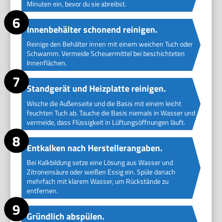
Minuten ein, bevor du sie abreibst.
Innenbehälter schonend reinigen.
Reinige den Behälter innen mit einem weichen Tuch oder
Schwamm. Vermeide Scheuermittel bei beschichteten
Innenflächen.
Standgerät und Heizplatte reinigen.
Wische die Außenseite und die Basis mit einem leicht
feuchten Tuch ab. Tauche die Basis niemals in Wasser und
vermeide, dass Flüssigkeit in Lüftungsöffnungen läuft.
Entkalken nach Herstellerangaben.
Bei Kalkbildung setze eine Lösung aus Wasser und
Zitronensäure oder weißen Essig ein. Spüle danach
mehrfach mit klarem Wasser, um Rückstände zu
entfernen.
Gründlich abspülen.