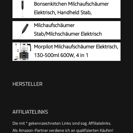
Bonsenkitchen Milchaufschäumer
Handaufschäumer mit 14.000 U/min, Mini Mixer
Elektrisch, Handheld Stab,
für Matcha Latte, Cappuccino,
Batteriebetrieben
Milchaufschäumer
Küchenaccessoires
Stab/Milchschäumer Elektrisch
tragbarer mit Hoher Leistung
Morpilot Milchaufschäumer Elektrisch,
Getränkemixer Kaffeebesen batteriebetriebener
130-500ml 600W, 4 in 1
für Latte, Matcha-Tee, Cappuccino, Schwarz
Milchschäumer für Heißer und Kalter,
Spülmaschinenfest, Visuelles Glas, Latte-Design,
Schwarz
HERSTELLER
AFFILIATELINKS
Die mit * gekennzeichneten Links sind sog. Affiliatelinks.
Als Amazon-Partner verdiene ich an qualifizierten Käufen!