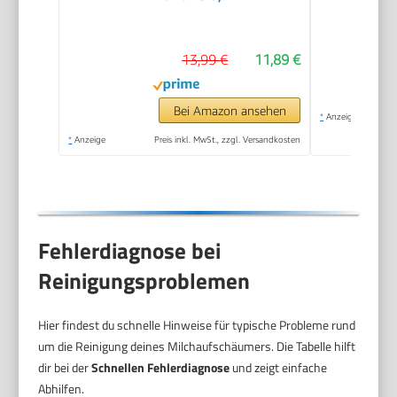
Elektrischer Kaffee-
Aufschäumer,
13,99 €
11,89 €
Tragbarer
Handaufschäumer,
Zauberstab,
Bei Amazon ansehen
*
Anzeige
Getränkemixer für
*
Anzeige
Preis inkl. MwSt., zzgl. Versandkosten
Matcha Lattes
Cappuccino,
Küchengeschenke,
Schwarz
Fehlerdiagnose bei
Reinigungsproblemen
Hier findest du schnelle Hinweise für typische Probleme rund
um die Reinigung deines Milchaufschäumers. Die Tabelle hilft
dir bei der
Schnellen Fehlerdiagnose
und zeigt einfache
Abhilfen.