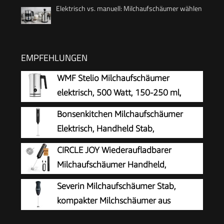
Elektrisch vs. manuell: Milchaufschäumer wählen
EMPFEHLUNGEN
WMF Stelio Milchaufschäumer
elektrisch, 500 Watt, 150-250 ml,
Antihaftbeschichtung, kabellos, für
Bonsenkitchen Milchaufschäumer
Milchschaum heiss und kalt, heiße Schokolade,
Elektrisch, Handheld Stab,
cromargan matt/silber
Batteriebetrieben
CIRCLE JOY Wiederaufladbarer
Milchaufschäumer Handheld,
Elektrischer Kaffee-Aufschäumer,
Severin Milchaufschäumer Stab,
Tragbarer Handaufschäumer, Zauberstab,
kompakter Milchschäumer aus
Getränkemixer für Matcha Lattes Cappuccino,
Edelstahl, elektrischer
Küchengeschenke, Schwarz