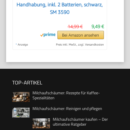
Handhabung, inkl. 2 Batterien, schwarz,
SM 3590
14,99 €
9,49 €
Bei Amazon ansehen
*
Anzeige
Preis inkl. MwSt., zzgl. Versandkosten
TOP-ARTIKEL
Milchaufschäumer: Rezepte für Kaffee-
Spezialitäten
Milchaufschäumer: Reinigen und pflegen
Milchaufschäumer kaufen – Der
ultimative Ratgeber