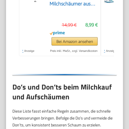
Milchschäumer aus
Edelstahl, elektrischer
Milchaufschäumer mit
14,99 €
8,99 €
Batteriebetrieb und
einfacher
Handhabung, inkl. 2
Bei Amazon ansehen
Batterien, schwarz,
*
Anzeige
Preis inkl. MwSt., zzgl. Versandkosten
*
Anzeige
SM 3590
Do’s und Don’ts beim Milchkauf
und Aufschäumen
Diese Liste fasst einfache Regeln zusammen, die schnelle
Verbesserungen bringen. Befolge die Do’s und vermeide die
Don’ts, um konsistent besseren Schaum zu erzielen.