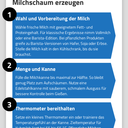
Milchschaum erzeugen
Wahl und Vorbereitung der Milch
Wähle frische Milch mit geeignetem Fett- und
Proteingehalt. Für klassische Ergebnisse nimm Vollmilch
oder eine Barista-Edition. Bei pflanzlichen Produkten
greife zu Barista-Versionen von Hafer, Soja oder Erbse.
Stelle die Milch kalt in den Kühlschrank, bis du sie
brauchst.
Menge und Kanne
Fülle die Milchkanne bis maximal zur Hälfte. So bleibt
genug Platz zum Aufschäumen. Nutze eine
Edelstahlkanne mit sauberem, schmalem Ausguss für
bessere Kontrolle beim Gießen.
Thermometer bereithalten
Setze ein kleines Thermometer ein oder trainiere das
Temperaturgefühl an der Kanne. Zieltemperatur für
Kuhmilch liegt bei 55 bis 65 °C. Pflanzliche Milchen