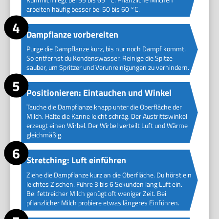
arbeiten häufig besser bei 50 bis 60 °C.
Dampflanze vorbereiten
Purge die Dampflanze kurz, bis nur noch Dampf kommt.
So entfernst du Kondenswasser. Reinige die Spitze
sauber, um Spritzer und Verunreinigungen zu verhindern.
Positionieren: Eintauchen und Winkel
Tauche die Dampflanze knapp unter die Oberfläche der
Milch. Halte die Kanne leicht schräg. Der Austrittswinkel
erzeugt einen Wirbel. Der Wirbel verteilt Luft und Wärme
gleichmäßig.
Stretching: Luft einführen
Ziehe die Dampflanze kurz an die Oberfläche. Du hörst ein
leichtes Zischen. Führe 3 bis 6 Sekunden lang Luft ein.
Bei fettreicher Milch genügt oft weniger Zeit. Bei
pflanzlicher Milch probiere etwas längeres Einführen.