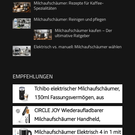
Milchaufschäumer: Rezepte für Kaffee-
Spezialitäten
Milchaufschäumer: Reinigen und pflegen
Milchaufschäumer kaufen – Der
ultimative Ratgeber
Elektrisch vs. manuell: Milchaufschäumer wählen
EMPFEHLUNGEN
Tchibo elektrischer Milchaufschäumer,
130ml Fassungsvermögen, aus
rostfreiem Edelstahl,
CIRCLE JOY Wiederaufladbarer
Antihaftbeschichtung, warmer und kalter
Milchaufschäumer Handheld,
Milchschaum, für Latte Macchiato, Cappuccino
Elektrischer Kaffee-Aufschäumer,
Milchaufschäumer Elektrisch 4 in 1 mit
und Kakao (Schwarz)