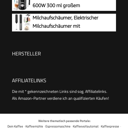
Tragbarer Handaufschäumer, Zauberstab,
600W 300 ml großem
Getränkemixer für Matcha Lattes Cappuccino,
Fassungsvermögen
Milchaufschäumer, Elektrischer
Küchengeschenke, Schwarz
Milchaufschäumer mit
Aufbewahrungsrohr, Tragbarer
Handaufschäumer mit 14.000 U/min, Mini Mixer
für Matcha Latte, Cappuccino,
HERSTELLER
Küchenaccessoires
AFFILIATELINKS
Die mit * gekennzeichneten Links sind sog. Affiliatelinks.
Als Amazon-Partner verdiene ich an qualifizierten Käufen!
Weitere thematisch passende Portale:
Dein Kaffee
·
Kaffeemühle
·
Espressomaschine
·
Kaffeevollautomat
·
Kaffeepresse
·