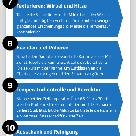
Texturieren: Wirbel und Hitze
Tauche die Spitze tiefer in die Milch. Lass den Wirbel die
Luft gleichmäßig fein verteilen. Achte auf ein seidiges,
glänzendes Erscheinungsbild. Messe die Temperatur
kontinuierlich.
Beenden und Polieren
Schalte den Dampf ab bevor du die Kanne aus der Milch
ziehst. Klopfe die Kanne leicht auf die Arbeitsfläche.
Kreise kurz mit der Kanne, um Luftblasen an die
Oberfläche zu bringen und den Schaum zu glätten.
Temperaturkontrolle und Korrektur
Stoppe bei der Zieltemperatur. Über 65 °C bis 70 °C
werden Proteine stärker denaturiert und der Schaum
verliert Stabilität. Ist die Milch zu kalt, stelle die Kanne in
ein warmes Wasserbad für kurze Zeit.
Ausschank und Reinigung