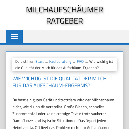
Zum
MILCHAUFSCHÄUMER
Inhalt
RATGEBER
springen
Du bist hier:
Start
→
Kaufberatung
→
FAQ
→ Wie wichtig ist
die Qualität der Milch für das Aufschäum-Ergebnis?
WIE WICHTIG IST DIE QUALITÄT DER MILCH
FÜR DAS AUFSCHÄUM-ERGEBNIS?
Du hast ein gutes Gerät und trotzdem wird der Milchschaum
nicht, wie du ihn dir vorstellst. Große Blasen, schneller
Zusammenfall oder keine cremige Textur trotz sauberer
Dampflanze sind typische Situationen. Das ärgert jeden
Heimbarista. Oft liegt das Problem nicht am Aufschäumer.