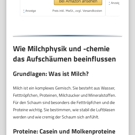
Zauberstab,
Bei Amazon ansehen
*
Anzeige
Getränkemixer für
*
Anzeige
Preis inkl. MwSt., zzgl. Versandkosten
Matcha Lattes
Cappuccino,
Küchengeschenke,
Schwarz
Wie Milchphysik und -chemie
das Aufschäumen beeinflussen
Grundlagen: Was ist Milch?
Milch ist ein komplexes Gemisch. Sie besteht aus Wasser,
Fetttröpfchen, Proteinen, Milchzucker und Mineralstoffen.
Für den Schaum sind besonders die Fetttröpfchen und die
Proteine wichtig. Sie bestimmen, wie stabil die Luftblasen
werden und wie cremig der Schaum sich anfühlt.
Proteine: Casein und Molkenproteine