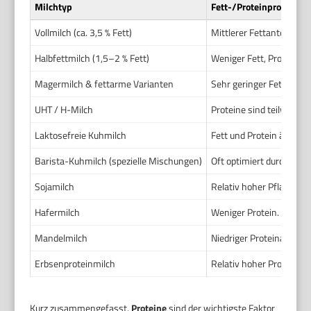
Milchtyp
Fett-/Proteinprofil
Vollmilch (ca. 3,5 % Fett)
Mittlerer Fettanteil, etw
Halbfettmilch (1,5–2 % Fett)
Weniger Fett, Protein äh
Magermilch & fettarme Varianten
Sehr geringer Fettanteil,
UHT / H-Milch
Proteine sind teilweise 
Laktosefreie Kuhmilch
Fett und Protein ähnlic
Barista-Kuhmilch (spezielle Mischungen)
Oft optimiert durch Ho
Sojamilch
Relativ hoher Pflanzenpr
Hafermilch
Weniger Protein. Beta-G
Mandelmilch
Niedriger Proteinanteil,
Erbsenproteinmilch
Relativ hoher Proteinant
Kurz zusammengefasst.
Proteine
sind der wichtigste Faktor