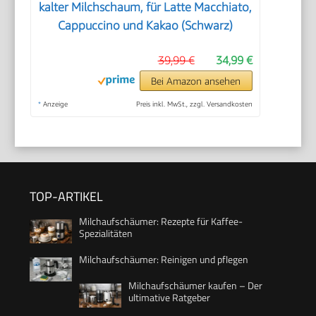
kalter Milchschaum, für Latte Macchiato,
Cappuccino und Kakao (Schwarz)
39,99 €
34,99 €
Bei Amazon ansehen
*
Anzeige
Preis inkl. MwSt., zzgl. Versandkosten
TOP-ARTIKEL
Milchaufschäumer: Rezepte für Kaffee-
Spezialitäten
Milchaufschäumer: Reinigen und pflegen
Milchaufschäumer kaufen – Der
ultimative Ratgeber