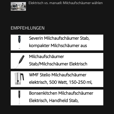
Elektrisch vs. manuell: Milchaufschäumer wählen
EMPFEHLUNGEN
Severin Milchaufschäumer Stab,
kompakter Milchschäumer aus
Edelstahl, elektrischer
Milchaufschäumer
Milchaufschäumer mit Batteriebetrieb und
Stab/Milchschäumer Elektrisch
einfacher Handhabung, inkl. 2 Batterien,
tragbarer mit Hoher Leistung
WMF Stelio Milchaufschäumer
schwarz, SM 3590
Getränkemixer Kaffeebesen batteriebetriebener
elektrisch, 500 Watt, 150-250 ml,
für Latte, Matcha-Tee, Cappuccino, Schwarz
Antihaftbeschichtung, kabellos, für
Bonsenkitchen Milchaufschäumer
Milchschaum heiss und kalt, heiße Schokolade,
Elektrisch, Handheld Stab,
cromargan matt/silber
Batteriebetrieben