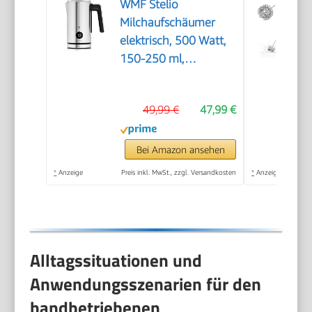
WMF Stelio
Milchaufschäumer
elektrisch, 500 Watt,
150-250 ml,
Antihaftbeschichtung,
kabellos, für
49,99 €
47,99 €
Milchschaum heiss
und kalt, heiße
Schokolade,
Bei Amazon ansehen
cromargan
*
Anzeige
Preis inkl. MwSt., zzgl. Versandkosten
*
Anzeige
matt/silber
Alltagssituationen und
Anwendungsszenarien für den
handbetriebenen