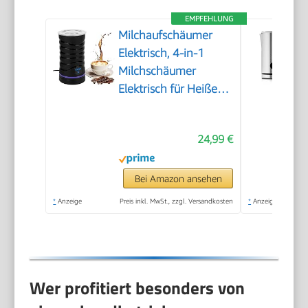
EMPFEHLUNG
Milchaufschäumer
Elektrisch, 4-in-1
Milchschäumer
Elektrisch für Heißer
und Kalter
Milchschaum,
24,99 €
Elektrischer
Milchaufschäumer
Automatische
Bei Amazon ansehen
Abschaltung, Milk
*
Anzeige
Preis inkl. MwSt., zzgl. Versandkosten
*
Anzeige
Frother
Wer profitiert besonders von