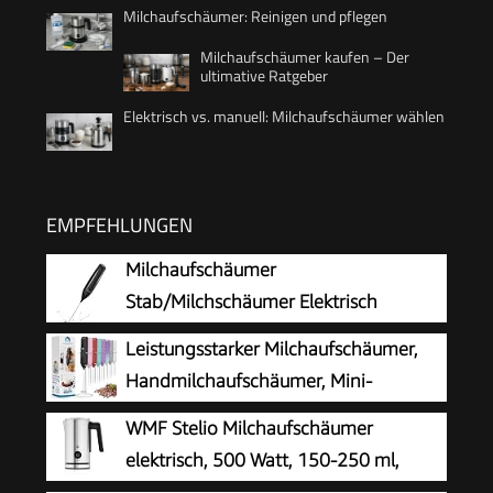
Milchaufschäumer: Reinigen und pflegen
Milchaufschäumer kaufen – Der
ultimative Ratgeber
Elektrisch vs. manuell: Milchaufschäumer wählen
EMPFEHLUNGEN
Milchaufschäumer
Stab/Milchschäumer Elektrisch
tragbarer mit Hoher Leistung
Leistungsstarker Milchaufschäumer,
Getränkemixer Kaffeebesen batteriebetriebener
Handmilchaufschäumer, Mini-
für Latte, Matcha-Tee, Cappuccino, Schwarz
Schneebesen-Getränkemischer für
WMF Stelio Milchaufschäumer
Kaffee, Cappuccino, Latte, Matcha, heiße
elektrisch, 500 Watt, 150-250 ml,
Schokolade, mit Ständer, Schwarz
Antihaftbeschichtung, kabellos, für