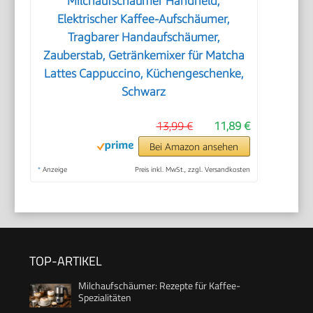
Milchaufschäumer Handheld,
Elektrischer Kaffee-Aufschäumer,
Tragbarer Handaufschäumer,
Zauberstab, Getränkemixer für Matcha
Lattes Cappuccino, Küchengeschenke,
Schwarz
13,99 €
11,89 €
Bei Amazon ansehen
*
Anzeige
Preis inkl. MwSt., zzgl. Versandkosten
TOP-ARTIKEL
Milchaufschäumer: Rezepte für Kaffee-
Spezialitäten