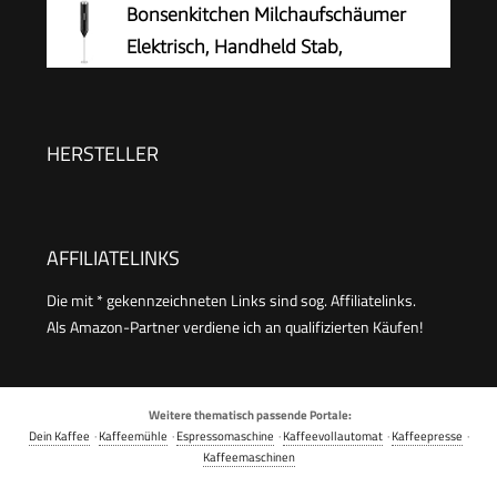
Bonsenkitchen Milchaufschäumer
Milchschaum heiss und kalt, heiße Schokolade,
Elektrisch, Handheld Stab,
cromargan matt/silber
Batteriebetrieben
HERSTELLER
AFFILIATELINKS
Die mit * gekennzeichneten Links sind sog. Affiliatelinks.
Als Amazon-Partner verdiene ich an qualifizierten Käufen!
Weitere thematisch passende Portale:
Dein Kaffee
·
Kaffeemühle
·
Espressomaschine
·
Kaffeevollautomat
·
Kaffeepresse
·
Kaffeemaschinen