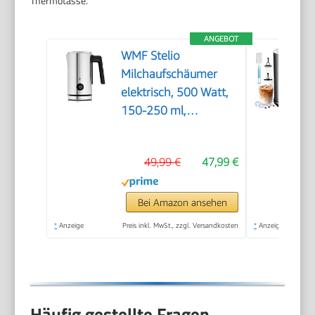
Thermotasse.
ANGEBOT
WMF Stelio
Milchaufschäumer
elektrisch, 500 Watt,
150-250 ml,
Antihaftbeschichtung,
kabellos, für
49,99 €
47,99 €
Milchschaum heiss
und kalt, heiße
Schokolade,
Bei Amazon ansehen
cromargan
*
Anzeige
Preis inkl. MwSt., zzgl. Versandkosten
*
Anzeige
matt/silber
Häufig gestellte Fragen