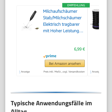
EMPFEHLUNG
Milchaufschäumer
Stab/Milchschäumer
Elektrisch tragbarer
mit Hoher Leistung
Getränkemixer
Kaffeebesen
6,99 €
batteriebetriebener
für Latte, Matcha-Tee,
Cappuccino, Schwarz
Bei Amazon ansehen
*
Anzeige
Preis inkl. MwSt., zzgl. Versandkosten
*
Anzeige
Typische Anwendungsfälle im
Alltag