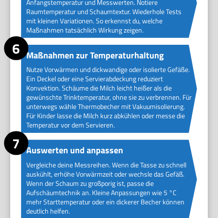
Anfangstemperatur und Messwerten. Notiere
Raumtemperatur und Schaumtextur. Wiederhole Tests
mit kleinen Variationen. So erkennst du, welche
Maßnahmen tatsächlich Wirkung zeigen.
Maßnahmen zur Temperaturhaltung
Nutze Vorwärmen und dickwandige oder isolierte Gefäße.
Ein Deckel oder eine Servierabdeckung reduziert
Konvektion. Schäume die Milch leicht heißer als die
gewünschte Trinktemperatur, ohne sie zu verbrennen. Für
unterwegs wähle Thermobecher mit Vakuumisolierung.
Für Kinder lasse die Milch kurz abkühlen oder messe die
Temperatur vor dem Servieren.
Auswerten und anpassen
Vergleiche deine Messreihen. Wenn die Tasse zu schnell
auskühlt, erhöhe Vorwärmzeit oder wechsle das Gefäß.
Wenn der Schaum zu großporig ist, passe die
Aufschäumtechnik an. Kleine Anpassungen wie 5 °C
mehr Starttemperatur oder ein dickerer Becher können
deutlich helfen.