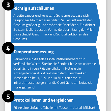
Richtig aufschäumen
Arbeite sauber und konstant. Schäume so, dass sich
feinporiger Mikroschaum bildet. Zu viel Luft macht den
Schaum großporig und erhöht die Oberfläche. Ein dichter
Schaum isoliert besser. Vermeide Überhitzung der Milch.
Das schadet Geschmack und Schutzfunktionen des
Schaums.
Temperaturmessung
Verwende ein digitales Eintauchthermometer für
verlässliche Werte. Stecke die Sonde 1 bis 2 cm unter die
Oberfläche in den Flüssigkeitskern. Notiere die
Anfangstemperatur direkt nach dem Einschenken.
Messe dann bei 1, 3, 5 und 10 Minuten erneut.
Infrarotmesser zeigen nur die Oberfläche an. Nutze sie
nur ergänzend.
Protokollieren und vergleichen
Führe eine einfache Tabelle mit Tassenmaterial, Milchart,