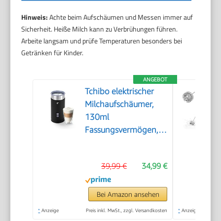
Hinweis:
Achte beim Aufschäumen und Messen immer auf
Sicherheit. Heiße Milch kann zu Verbrühungen führen.
Arbeite langsam und prüfe Temperaturen besonders bei
Getränken für Kinder.
ANGEBOT
Tchibo elektrischer
Milchaufschäumer,
130ml
Fassungsvermögen,
aus rostfreiem
Edelstahl,
39,99 €
34,99 €
Antihaftbeschichtung,
warmer und kalter
Milchschaum, für
Bei Amazon ansehen
Latte Macchiato,
*
Anzeige
Preis inkl. MwSt., zzgl. Versandkosten
*
Anzeige
Cappuccino und