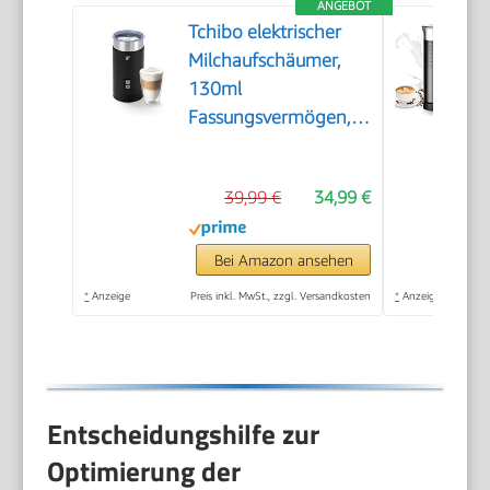
ANGEBOT
Tchibo elektrischer
Milchaufschäumer,
130ml
Fassungsvermögen,
aus rostfreiem
Edelstahl,
39,99 €
34,99 €
Antihaftbeschichtung,
warmer und kalter
Milchschaum, für
Bei Amazon ansehen
Latte Macchiato,
*
Anzeige
Preis inkl. MwSt., zzgl. Versandkosten
*
Anzeige
Cappuccino und
Kakao (Schwarz)
Entscheidungshilfe zur
Optimierung der