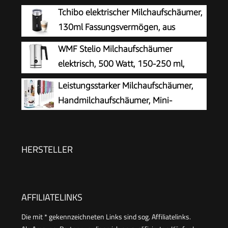
Tchibo elektrischer Milchaufschäumer,
130ml Fassungsvermögen, aus
rostfreiem Edelstahl,
WMF Stelio Milchaufschäumer
Antihaftbeschichtung, warmer und kalter
elektrisch, 500 Watt, 150-250 ml,
Milchschaum, für Latte Macchiato, Cappuccino
Antihaftbeschichtung, kabellos, für
Leistungsstarker Milchaufschäumer,
und Kakao (Schwarz)
Milchschaum heiss und kalt, heiße Schokolade,
Handmilchaufschäumer, Mini-
cromargan matt/silber
Schneebesen-Getränkemischer für
Kaffee, Cappuccino, Latte, Matcha, heiße
Schokolade, mit Ständer, Schwarz
HERSTELLER
AFFILIATELINKS
Die mit * gekennzeichneten Links sind sog. Affiliatelinks.