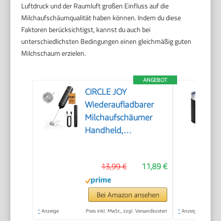
Luftdruck und der Raumluft großen Einfluss auf die
Milchaufschäumqualität haben können. Indem du diese
Faktoren berücksichtigst, kannst du auch bei
unterschiedlichsten Bedingungen einen gleichmäßig guten
Milchschaum erzielen.
ANGEBOT
CIRCLE JOY
Wiederaufladbarer
Milchaufschäumer
Handheld,
Elektrischer Kaffee-
Aufschäumer,
13,99 €
11,89 €
Tragbarer
Handaufschäumer,
Zauberstab,
Bei Amazon ansehen
Getränkemixer für
*
Anzeige
Preis inkl. MwSt., zzgl. Versandkosten
*
Anzeige
Matcha Lattes