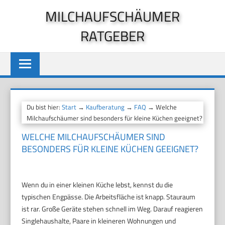
Zum
MILCHAUFSCHÄUMER
Inhalt
RATGEBER
springen
Du bist hier:
Start
→
Kaufberatung
→
FAQ
→ Welche
Milchaufschäumer sind besonders für kleine Küchen geeignet?
WELCHE MILCHAUFSCHÄUMER SIND
BESONDERS FÜR KLEINE KÜCHEN GEEIGNET?
Wenn du in einer kleinen Küche lebst, kennst du die
typischen Engpässe. Die Arbeitsfläche ist knapp. Stauraum
ist rar. Große Geräte stehen schnell im Weg. Darauf reagieren
Singlehaushalte, Paare in kleineren Wohnungen und