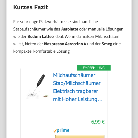
Kurzes Fazit
Für sehr enge Platzverhältnisse sind handliche
Stabaufschäumer wie das
Aerolatte
oder manuelle Lösungen
wie der
Bodum Latteo
ideal. Wenn du heißen Milchschaum
willst, bieten der
Nespresso Aeroccino 4
und der
Smeg
eine
kompakte, komfortable Lösung.
EMPFEHLUNG
Milchaufschäumer
Stab/Milchschäumer
Elektrisch tragbarer
mit Hoher Leistung
Getränkemixer
Kaffeebesen
6,99 €
batteriebetriebener
für Latte, Matcha-Tee,