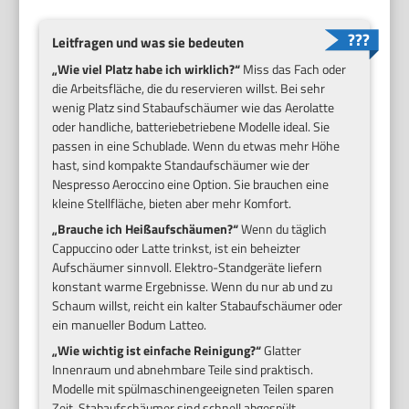
Leitfragen und was sie bedeuten
„Wie viel Platz habe ich wirklich?“
Miss das Fach oder
die Arbeitsfläche, die du reservieren willst. Bei sehr
wenig Platz sind Stabaufschäumer wie das Aerolatte
oder handliche, batteriebetriebene Modelle ideal. Sie
passen in eine Schublade. Wenn du etwas mehr Höhe
hast, sind kompakte Standaufschäumer wie der
Nespresso Aeroccino eine Option. Sie brauchen eine
kleine Stellfläche, bieten aber mehr Komfort.
„Brauche ich Heißaufschäumen?“
Wenn du täglich
Cappuccino oder Latte trinkst, ist ein beheizter
Aufschäumer sinnvoll. Elektro-Standgeräte liefern
konstant warme Ergebnisse. Wenn du nur ab und zu
Schaum willst, reicht ein kalter Stabaufschäumer oder
ein manueller Bodum Latteo.
„Wie wichtig ist einfache Reinigung?“
Glatter
Innenraum und abnehmbare Teile sind praktisch.
Modelle mit spülmaschinengeeigneten Teilen sparen
Zeit. Stabaufschäumer sind schnell abgespült.