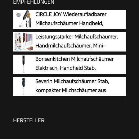
EMPFEHLUNGEN
CIRCLE JOY Wiederaufladbarer
Milchaufschäumer Handheld,
Elektrischer Kaffee-Aufschäumer,
Leistungsstarker Milchaufschäumer,
Tragbarer Handaufschäumer, Zauberstab,
Handmilchaufschäumer, Mini-
Getränkemixer für Matcha Lattes Cappuccino,
Schneebesen-Getränkemischer für
Bonsenkitchen Milchaufschäumer
Küchengeschenke, Schwarz
Kaffee, Cappuccino, Latte, Matcha, heiße
Elektrisch, Handheld Stab,
Schokolade, mit Ständer, Schwarz
Batteriebetrieben
Severin Milchaufschäumer Stab,
kompakter Milchschäumer aus
Edelstahl, elektrischer
Milchaufschäumer mit Batteriebetrieb und
einfacher Handhabung, inkl. 2 Batterien,
HERSTELLER
schwarz, SM 3590