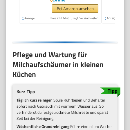
Handaufschäumer,
Zauberstab,
Bei Amazon ansehen
Getränkemixer für
*
Anzeige
Preis inkl. MwSt., zzgl. Versandkosten
*
Anzeige
Matcha Lattes
Cappuccino,
Küchengeschenke,
Schwarz
Pflege und Wartung für
Milchaufschäumer in kleinen
Küchen
Kurz-Tipp
Täglich kurz reinigen
Spüle Rührbesen und Behälter
sofort nach Gebrauch mit warmem Wasser aus. So
verhinderst du festgetrocknete Milchreste und sparst
Zeit bei der Reinigung.
Wöchentliche Grundreinigung
Führe einmal pro Woche