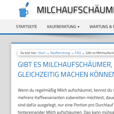
Zum
MILCHAUFSCHÄUM
Inhalt
springen
STARTSEITE
KAUFBERATUNG
WARTUNG & 
Du bist hier:
Start
→
Kaufberatung
→
FAQ
→ Gibt es Milchaufsch
GIBT ES MILCHAUFSCHÄUMER,
GLEICHZEITIG MACHEN KÖNNE
Wenn du regelmäßig Milch aufschäumst, kennst du s
mehrere Kaffeevarianten zubereiten möchtest, daue
sind dafür ausgelegt, nur eine Portion pro Durchlau
hintereinander Milch aufschäumen. Das kann mühsa