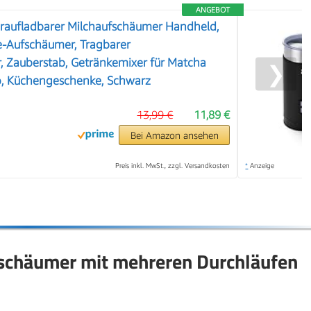
ANGEBOT
raufladbarer Milchaufschäumer Handheld,
ee-Aufschäumer, Tragbarer
 Zauberstab, Getränkemixer für Matcha
❯
o, Küchengeschenke, Schwarz
13,99 €
11,89 €
Bei Amazon ansehen
Preis inkl. MwSt., zzgl. Versandkosten
*
Anzeige
fschäumer mit mehreren Durchläufen