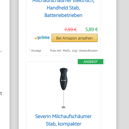
Milchaufschäumer Elektrisch,
Handheld Stab,
Batteriebetrieben
7,99 €
5,89 €
Bei Amazon ansehen
*
Anzeige
Preis inkl. MwSt., zzgl. Versandkosten
ANGEBOT
t
Severin Milchaufschäumer
Stab, kompakter