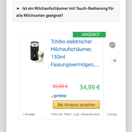
Ist ein Milchaufschäumer mit Touch-Bedienung für
alle Milchsorten geeignet?
ANGEBOT
Tchibo elektrischer
Milchaufschäumer,
130ml
Fassungsvermögen,
aus rostfreiem
Edelstahl,
39,99 €
34,99 €
Antihaftbeschichtung,
warmer und kalter
Milchschaum, für
Bei Amazon ansehen
Latte Macchiato,
*
Anzeige
Preis inkl. MwSt., zzgl. Versandkosten
*
Anzeige
Cappuccino und
Kakao (Schwarz)