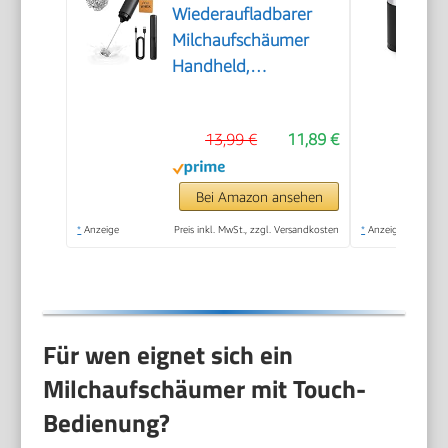
Wiederaufladbarer
Milchaufschäumer
Handheld,
Elektrischer Kaffee-
Aufschäumer,
13,99 €
11,89 €
Tragbarer
Handaufschäumer,
Zauberstab,
Bei Amazon ansehen
Getränkemixer für
*
Anzeige
Preis inkl. MwSt., zzgl. Versandkosten
*
Anzeige
Matcha Lattes
Cappuccino,
Küchengeschenke,
Schwarz
Für wen eignet sich ein
Milchaufschäumer mit Touch-
Bedienung?