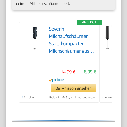
deinem Milchaufschäumer hast.
ANGEBOT
Severin
Milchaufschäumer
Stab, kompakter
Milchschäumer aus
Edelstahl, elektrischer
Milchaufschäumer mit
14,99 €
8,99 €
Batteriebetrieb und
einfacher
Handhabung, inkl. 2
Bei Amazon ansehen
Batterien, schwarz,
*
Anzeige
Preis inkl. MwSt., zzgl. Versandkosten
*
Anzeige
SM 3590