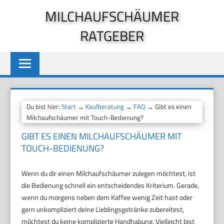
Zum
MILCHAUFSCHÄUMER
Inhalt
RATGEBER
springen
Du bist hier:
Start
→
Kaufberatung
→
FAQ
→ Gibt es einen
Milchaufschäumer mit Touch-Bedienung?
GIBT ES EINEN MILCHAUFSCHÄUMER MIT
TOUCH-BEDIENUNG?
Wenn du dir einen Milchaufschäumer zulegen möchtest, ist
die Bedienung schnell ein entscheidendes Kriterium. Gerade,
wenn du morgens neben dem Kaffee wenig Zeit hast oder
gern unkompliziert deine Lieblingsgetränke zubereitest,
möchtest du keine komplizierte Handhabung. Vielleicht bist