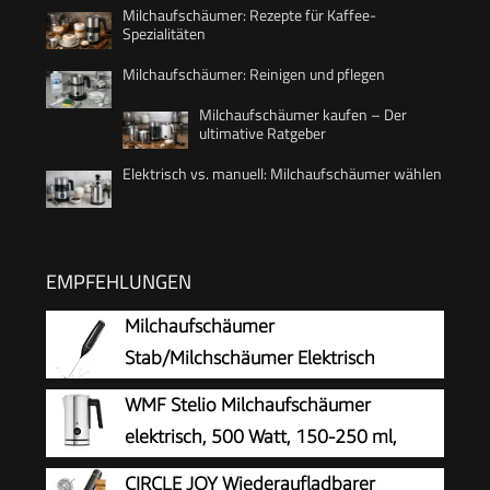
Milchaufschäumer: Rezepte für Kaffee-
Spezialitäten
Milchaufschäumer: Reinigen und pflegen
Milchaufschäumer kaufen – Der
ultimative Ratgeber
Elektrisch vs. manuell: Milchaufschäumer wählen
EMPFEHLUNGEN
Milchaufschäumer
Stab/Milchschäumer Elektrisch
tragbarer mit Hoher Leistung
WMF Stelio Milchaufschäumer
Getränkemixer Kaffeebesen batteriebetriebener
elektrisch, 500 Watt, 150-250 ml,
für Latte, Matcha-Tee, Cappuccino, Schwarz
Antihaftbeschichtung, kabellos, für
CIRCLE JOY Wiederaufladbarer