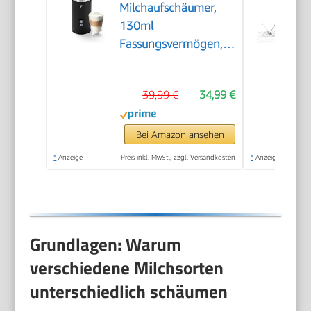
Milchaufschäumer,
130ml
Fassungsvermögen,
aus rostfreiem
Edelstahl,
39,99 €
34,99 €
Antihaftbeschichtung,
warmer und kalter
Milchschaum, für
Bei Amazon ansehen
Latte Macchiato,
*
Anzeige
Preis inkl. MwSt., zzgl. Versandkosten
*
Anzeige
Cappuccino und
Kakao (Schwarz)
Grundlagen: Warum
verschiedene Milchsorten
unterschiedlich schäumen