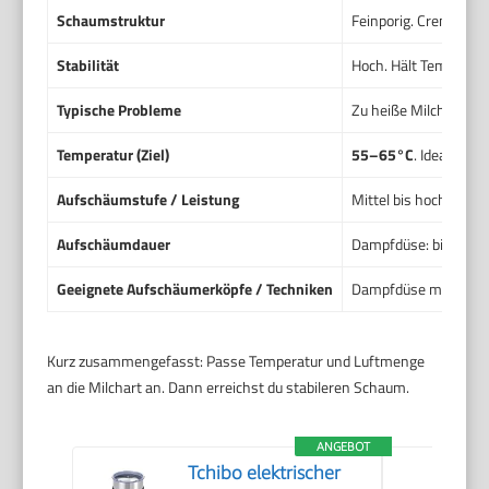
Schaumstruktur
Feinporig. Cremige Mi
Stabilität
Hoch. Hält Temperat
Typische Probleme
Zu heiße Milch verbre
Temperatur (Ziel)
55–65°C
. Ideal für 
Aufschäumstufe / Leistung
Mittel bis hoch. Damp
Aufschäumdauer
Dampfdüse: bis Zielt
Geeignete Aufschäumerköpfe / Techniken
Dampfdüse mit leicht
Kurz zusammengefasst: Passe Temperatur und Luftmenge
an die Milchart an. Dann erreichst du stabileren Schaum.
ANGEBOT
Tchibo elektrischer