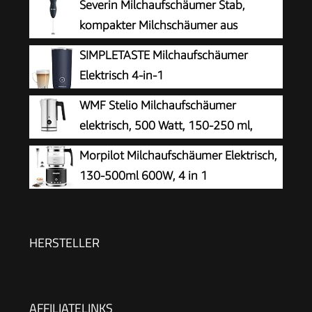
Severin Milchaufschäumer Stab,
kompakter Milchschäumer aus
Edelstahl, elektrischer
SIMPLETASTE Milchaufschäumer
Milchaufschäumer mit Batteriebetrieb und
Elektrisch 4-in-1
einfacher Handhabung, inkl. 2 Batterien,
WMF Stelio Milchaufschäumer
schwarz, SM 3590
elektrisch, 500 Watt, 150-250 ml,
Antihaftbeschichtung, kabellos, für
Morpilot Milchaufschäumer Elektrisch,
Milchschaum heiss und kalt, heiße Schokolade,
130-500ml 600W, 4 in 1
cromargan matt/silber
Milchschäumer für Heißer und Kalter,
Spülmaschinenfest, Visuelles Glas, Latte-Design,
Schwarz
HERSTELLER
AFFILIATELINKS