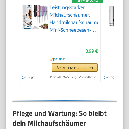
EMPFEHLUNG
Leistungsstarker
Milchaufschäumer,
Handmilchaufschäumer,
Mini-Schneebesen-
Getränkemischer für
Kaffee, Cappuccino,
8,99 €
Latte, Matcha, heiße
Schokolade, mit
Ständer, Schwarz
Bei Amazon ansehen
*
Anzeige
Preis inkl. MwSt., zzgl. Versandkosten
*
Anzeige
Pflege und Wartung: So bleibt
dein Milchaufschäumer