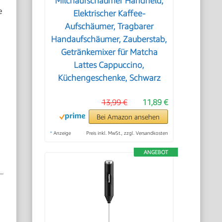
Milchaufschäumer Handheld,
e
Elektrischer Kaffee-
Aufschäumer, Tragbarer
Handaufschäumer, Zauberstab,
Getränkemixer für Matcha
Lattes Cappuccino,
Küchengeschenke, Schwarz
13,99 €
11,89 €
Bei Amazon ansehen
*
Anzeige
Preis inkl. MwSt., zzgl. Versandkosten
ANGEBOT