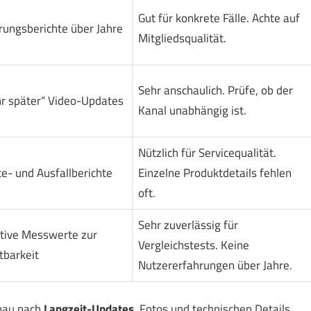
Gut für konkrete Fälle. Achte auf
rungsberichte über Jahre
Mitgliedsqualität.
Sehr anschaulich. Prüfe, ob der
hr später“ Video-Updates
Kanal unabhängig ist.
Nützlich für Servicequalität.
ce- und Ausfallberichte
Einzelne Produktdetails fehlen
oft.
Sehr zuverlässig für
tive Messwerte zur
Vergleichstests. Keine
tbarkeit
Nutzererfahrungen über Jahre.
chau nach
Langzeit-Updates
, Fotos und technischen Details.