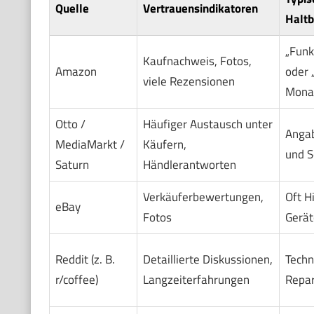
Quelle
Vertrauensindikatoren
Haltb
„Funk
Kaufnachweis, Fotos,
Amazon
oder 
viele Rezensionen
Mona
Otto /
Häufiger Austausch unter
Anga
MediaMarkt /
Käufern,
und S
Saturn
Händlerantworten
Verkäuferbewertungen,
Oft H
eBay
Fotos
Gerät
Reddit (z. B.
Detaillierte Diskussionen,
Techn
r/coffee)
Langzeiterfahrungen
Repar