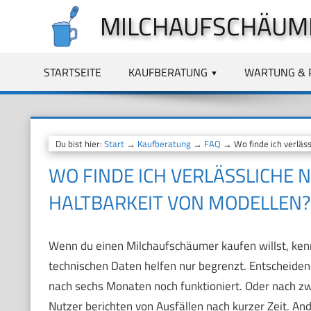
Zum
MILCHAUFSCHÄUM
Inhalt
springen
STARTSEITE
KAUFBERATUNG
WARTUNG & 
Du bist hier:
Start
→
Kaufberatung
→
FAQ
→ Wo finde ich verläs
WO FINDE ICH VERLÄSSLICHE
HALTBARKEIT VON MODELLEN?
Wenn du einen Milchaufschäumer kaufen willst, kenn
technischen Daten helfen nur begrenzt. Entscheiden
nach sechs Monaten noch funktioniert. Oder nach zw
Nutzer berichten von Ausfällen nach kurzer Zeit. An