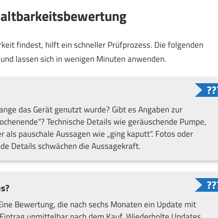
 Haltbarkeitsbewertung
it findest, hilft ein schneller Prüfprozess. Die folgenden
rt und lassen sich in wenigen Minuten anwenden.
lange das Gerät genutzt wurde? Gibt es Angaben zur
Wochenende“? Technische Details wie geräuschende Pumpe,
er als pauschale Aussagen wie „ging kaputt“. Fotos oder
nde Details schwächen die Aussagekraft.
es?
Eine Bewertung, die nach sechs Monaten ein Update mit
n Eintrag unmittelbar nach dem Kauf. Wiederholte Updates