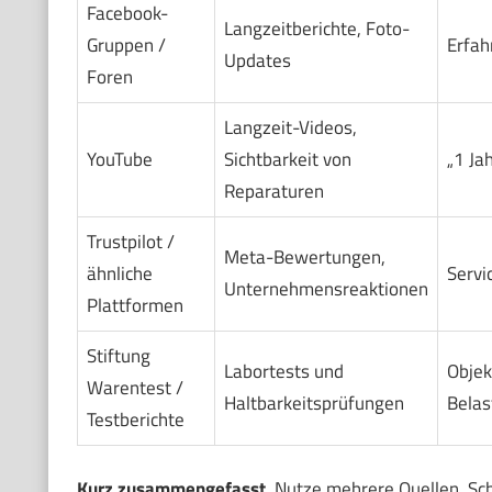
Facebook-
Langzeitberichte, Foto-
Gruppen /
Erfah
Updates
Foren
Langzeit-Videos,
YouTube
Sichtbarkeit von
„1 Ja
Reparaturen
Trustpilot /
Meta-Bewertungen,
ähnliche
Servi
Unternehmensreaktionen
Plattformen
Stiftung
Labortests und
Objek
Warentest /
Haltbarkeitsprüfungen
Belas
Testberichte
Kurz zusammengefasst
. Nutze mehrere Quellen. S