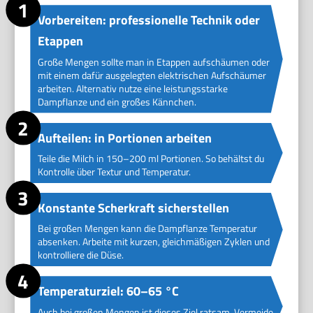
Vorbereiten: professionelle Technik oder
Etappen
Große Mengen sollte man in Etappen aufschäumen oder
mit einem dafür ausgelegten elektrischen Aufschäumer
arbeiten. Alternativ nutze eine leistungsstarke
Dampflanze und ein großes Kännchen.
Aufteilen: in Portionen arbeiten
Teile die Milch in 150–200 ml Portionen. So behältst du
Kontrolle über Textur und Temperatur.
Konstante Scherkraft sicherstellen
Bei großen Mengen kann die Dampflanze Temperatur
absenken. Arbeite mit kurzen, gleichmäßigen Zyklen und
kontrolliere die Düse.
Temperaturziel: 60–65 °C
Auch bei großen Mengen ist dieses Ziel ratsam. Vermeide