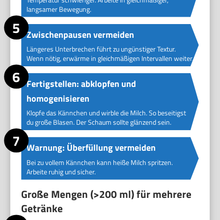
langsamer Bewegung.
Zwischenpausen vermeiden
Längeres Unterbrechen führt zu ungünstiger Textur.
Wenn nötig, erwärme in gleichmäßigen Intervallen weiter.
Fertigstellen: abklopfen und
homogenisieren
Klopfe das Kännchen und wirble die Milch. So beseitigst
du große Blasen. Der Schaum sollte glänzend sein.
Warnung: Überfüllung vermeiden
Bei zu vollem Kännchen kann heiße Milch spritzen.
Arbeite ruhig und sicher.
Große Mengen (>200 ml) für mehrere
Getränke