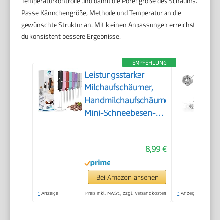
Temperaturkontrolle und damit die Porengröße des Schaums.
Passe Kännchengröße, Methode und Temperatur an die
gewünschte Struktur an. Mit kleinen Anpassungen erreichst
du konsistent bessere Ergebnisse.
EMPFEHLUNG
Leistungsstarker
Milchaufschäumer,
Handmilchaufschäumer,
Mini-Schneebesen-
Getränkemischer für
Kaffee, Cappuccino,
8,99 €
Latte, Matcha, heiße
Schokolade, mit
Ständer, Schwarz
Bei Amazon ansehen
*
Anzeige
Preis inkl. MwSt., zzgl. Versandkosten
*
Anzeige