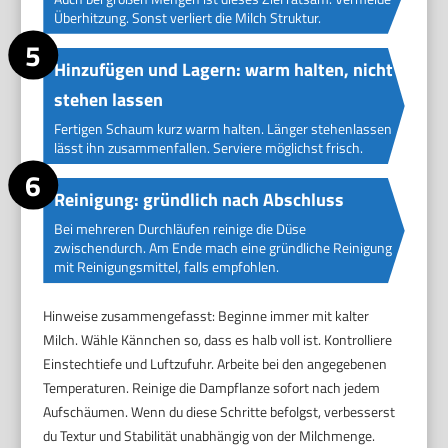
Überhitzung. Sonst verliert die Milch Struktur.
Hinzufügen und Lagern: warm halten, nicht
stehen lassen
Fertigen Schaum kurz warm halten. Länger stehenlassen
lässt ihn zusammenfallen. Serviere möglichst frisch.
Reinigung: gründlich nach Abschluss
Bei mehreren Durchläufen reinige die Düse
zwischendurch. Am Ende mach eine gründliche Reinigung
mit Reinigungsmittel, falls empfohlen.
Hinweise zusammengefasst: Beginne immer mit kalter
Milch. Wähle Kännchen so, dass es halb voll ist. Kontrolliere
Einstechtiefe und Luftzufuhr. Arbeite bei den angegebenen
Temperaturen. Reinige die Dampflanze sofort nach jedem
Aufschäumen. Wenn du diese Schritte befolgst, verbesserst
du Textur und Stabilität unabhängig von der Milchmenge.