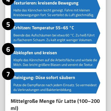
Texturieren: kreisende Bewegung
Halte das Kännchen leicht geneigt. Fahre mit kleinen
Kreisbewegungen fort. So verteilst du Luft gleichmäßig.
Erhitzen: Temperatur 55–65 °C
Beende das Aufschäumen bei etwa 60 °C. Zu heiß führt
zu flacherem Schaum. Zu kalt ergibt weniger Volumen.
Abklopfen und kreisen
Klopfe das Kännchen auf die Arbeitsfläche und wirbele die
Milch. Das bricht größere Blasen und vereint die Textur.
Reinigung: Düse sofort säubern
Putze die Dampflanze nach jedem Einsatz. So vermeidest
du Verkrustungen und Bakterienbildung.
Mittelgroße Menge für Latte (100–200
ml)