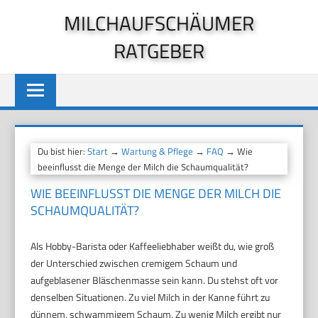
Zum
MILCHAUFSCHÄUMER
Inhalt
RATGEBER
springen
Du bist hier:
Start
→
Wartung & Pflege
→
FAQ
→ Wie
beeinflusst die Menge der Milch die Schaumqualität?
WIE BEEINFLUSST DIE MENGE DER MILCH DIE
SCHAUMQUALITÄT?
Als Hobby-Barista oder Kaffeeliebhaber weißt du, wie groß
der Unterschied zwischen cremigem Schaum und
aufgeblasener Bläschenmasse sein kann. Du stehst oft vor
denselben Situationen. Zu viel Milch in der Kanne führt zu
dünnem, schwammigem Schaum. Zu wenig Milch ergibt nur