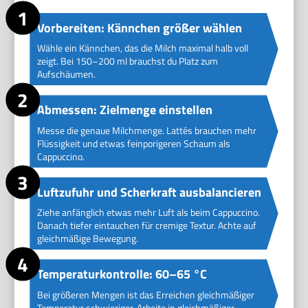
Vorbereiten: Kännchen größer wählen
Wähle ein Kännchen, das die Milch maximal halb voll
zeigt. Bei 150–200 ml brauchst du Platz zum
Aufschäumen.
Abmessen: Zielmenge einstellen
Messe die genaue Milchmenge. Lattés brauchen mehr
Flüssigkeit und etwas feinporigeren Schaum als
Cappuccino.
Luftzufuhr und Scherkraft ausbalancieren
Ziehe anfänglich etwas mehr Luft als beim Cappuccino.
Danach tiefer eintauchen für cremige Textur. Achte auf
gleichmäßige Bewegung.
Temperaturkontrolle: 60–65 °C
Bei größeren Mengen ist das Erreichen gleichmäßiger
Temperatur schwieriger. Arbeite in gleichmäßiger,