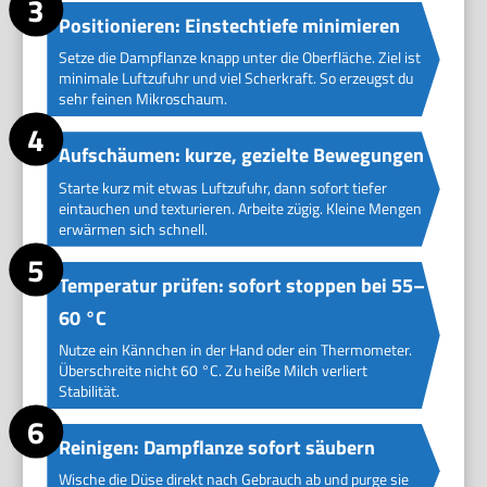
Positionieren: Einstechtiefe minimieren
Setze die Dampflanze knapp unter die Oberfläche. Ziel ist
minimale Luftzufuhr und viel Scherkraft. So erzeugst du
sehr feinen Mikroschaum.
Aufschäumen: kurze, gezielte Bewegungen
Starte kurz mit etwas Luftzufuhr, dann sofort tiefer
eintauchen und texturieren. Arbeite zügig. Kleine Mengen
erwärmen sich schnell.
Temperatur prüfen: sofort stoppen bei 55–
60 °C
Nutze ein Kännchen in der Hand oder ein Thermometer.
Überschreite nicht 60 °C. Zu heiße Milch verliert
Stabilität.
Reinigen: Dampflanze sofort säubern
Wische die Düse direkt nach Gebrauch ab und purge sie