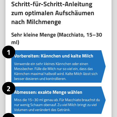
Schritt-für-Schritt-Anleitung
zum optimalen Aufschäumen
nach Milchmenge
Sehr kleine Menge (Macchiato, 15–30
ml)
Vorbereiten: Kännchen und kalte Milch
Verwende ein sehr kleines Kännchen oder einen
Messbecher. Fülle die Milch nur so viel ein, dass das
Kännchen maximal halbvoll wird. Kalte Milch lässt sich
besser dosieren und kontrollieren.
Abmessen: exakte Menge wählen
Miss die 15–30 ml genau ab. Für Macchiato brauchst du
nur wenig Schaum obenauf. Zu viel Milch bringt zu viel
Volumen und verändert das Getränk.