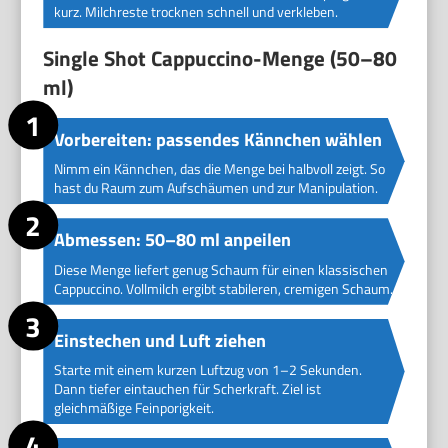
kurz. Milchreste trocknen schnell und verkleben.
Single Shot Cappuccino-Menge (50–80
ml)
Vorbereiten: passendes Kännchen wählen
Nimm ein Kännchen, das die Menge bei halbvoll zeigt. So
hast du Raum zum Aufschäumen und zur Manipulation.
Abmessen: 50–80 ml anpeilen
Diese Menge liefert genug Schaum für einen klassischen
Cappuccino. Vollmilch ergibt stabileren, cremigen Schaum.
Einstechen und Luft ziehen
Starte mit einem kurzen Luftzug von 1–2 Sekunden.
Dann tiefer eintauchen für Scherkraft. Ziel ist
gleichmäßige Feinporigkeit.