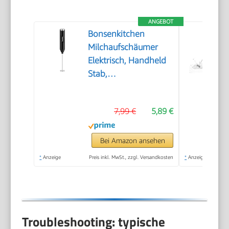
ANGEBOT
Bonsenkitchen
Milchaufschäumer
Elektrisch, Handheld
Stab,
Batteriebetrieben
7,99 €
5,89 €
Bei Amazon ansehen
*
Anzeige
Preis inkl. MwSt., zzgl. Versandkosten
*
Anzeige
Troubleshooting: typische