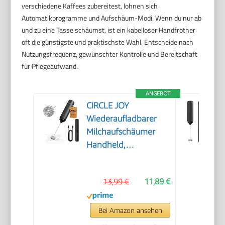
verschiedene Kaffees zubereitest, lohnen sich
Automatikprogramme und Aufschäum-Modi. Wenn du nur ab
und zu eine Tasse schäumst, ist ein kabelloser Handfrother
oft die günstigste und praktischste Wahl. Entscheide nach
Nutzungsfrequenz, gewünschter Kontrolle und Bereitschaft
für Pflegeaufwand.
ANGEBOT
CIRCLE JOY
Wiederaufladbarer
Milchaufschäumer
Handheld,
Elektrischer Kaffee-
Aufschäumer,
13,99 €
11,89 €
Tragbarer
Handaufschäumer,
Zauberstab,
Bei Amazon ansehen
Getränkemixer für