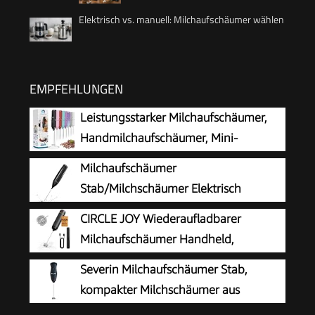
Elektrisch vs. manuell: Milchaufschäumer wählen
EMPFEHLUNGEN
Leistungsstarker Milchaufschäumer,
Handmilchaufschäumer, Mini-
Schneebesen-Getränkemischer für
Milchaufschäumer
Kaffee, Cappuccino, Latte, Matcha, heiße
Stab/Milchschäumer Elektrisch
Schokolade, mit Ständer, Schwarz
tragbarer mit Hoher Leistung
CIRCLE JOY Wiederaufladbarer
Getränkemixer Kaffeebesen batteriebetriebener
Milchaufschäumer Handheld,
für Latte, Matcha-Tee, Cappuccino, Schwarz
Elektrischer Kaffee-Aufschäumer,
Severin Milchaufschäumer Stab,
Tragbarer Handaufschäumer, Zauberstab,
kompakter Milchschäumer aus
Getränkemixer für Matcha Lattes Cappuccino,
Edelstahl, elektrischer