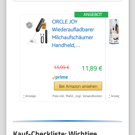
ANGEBOT
CIRCLE JOY
Wiederaufladbarer
Milchaufschäumer
Handheld,
Elektrischer Kaffee-
Aufschäumer,
13,99 €
11,89 €
Tragbarer
Handaufschäumer,
Zauberstab,
Bei Amazon ansehen
Getränkemixer für
*
Anzeige
Preis inkl. MwSt., zzgl. Versandkosten
*
Anzeige
Matcha Lattes
Cappuccino,
Küchengeschenke,
Schwarz
Kauf-Checkliste: Wichtige