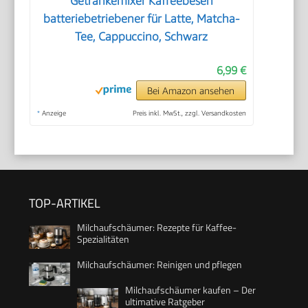
Getränkemixer Kaffeebesen
batteriebetriebener für Latte, Matcha-
Tee, Cappuccino, Schwarz
6,99 €
Bei Amazon ansehen
*
Anzeige
Preis inkl. MwSt., zzgl. Versandkosten
TOP-ARTIKEL
Milchaufschäumer: Rezepte für Kaffee-
Spezialitäten
Milchaufschäumer: Reinigen und pflegen
Milchaufschäumer kaufen – Der
ultimative Ratgeber