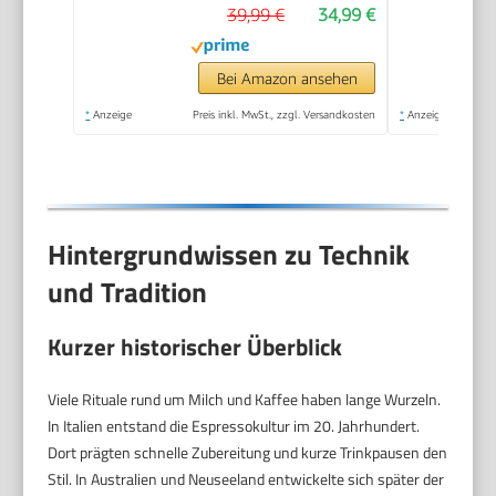
39,99 €
34,99 €
Antihaftbeschichtung,
warmer und kalter
Milchschaum, für
Bei Amazon ansehen
Latte Macchiato,
*
Anzeige
Preis inkl. MwSt., zzgl. Versandkosten
*
Anzeige
Cappuccino und
Kakao (Schwarz)
Hintergrundwissen zu Technik
und Tradition
Kurzer historischer Überblick
Viele Rituale rund um Milch und Kaffee haben lange Wurzeln.
In Italien entstand die Espressokultur im 20. Jahrhundert.
Dort prägten schnelle Zubereitung und kurze Trinkpausen den
Stil. In Australien und Neuseeland entwickelte sich später der