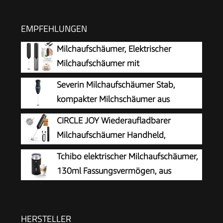
EMPFEHLUNGEN
Milchaufschäumer, Elektrischer
Milchaufschäumer mit
Aufbewahrungsrohr, Tragbarer
Severin Milchaufschäumer Stab,
Handaufschäumer mit 14.000 U/min, Mini Mixer
kompakter Milchschäumer aus
für Matcha Latte, Cappuccino,
Edelstahl, elektrischer
CIRCLE JOY Wiederaufladbarer
Küchenaccessoires
Milchaufschäumer mit Batteriebetrieb und
Milchaufschäumer Handheld,
einfacher Handhabung, inkl. 2 Batterien,
Elektrischer Kaffee-Aufschäumer,
Tchibo elektrischer Milchaufschäumer,
schwarz, SM 3590
Tragbarer Handaufschäumer, Zauberstab,
130ml Fassungsvermögen, aus
Getränkemixer für Matcha Lattes Cappuccino,
rostfreiem Edelstahl,
Küchengeschenke, Schwarz
Antihaftbeschichtung, warmer und kalter
Milchschaum, für Latte Macchiato, Cappuccino
HERSTELLER