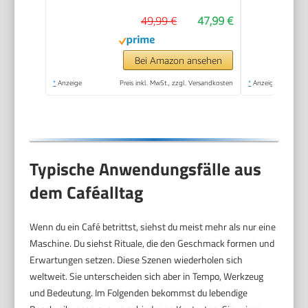
kabellos, für
49,99 €
47,99 €
Milchschaum heiss
und kalt, heiße
Schokolade,
Bei Amazon ansehen
cromargan
*
Anzeige
Preis inkl. MwSt., zzgl. Versandkosten
*
Anzeige
matt/silber
Typische Anwendungsfälle aus
dem Caféalltag
Wenn du ein Café betrittst, siehst du meist mehr als nur eine
Maschine. Du siehst Rituale, die den Geschmack formen und
Erwartungen setzen. Diese Szenen wiederholen sich
weltweit. Sie unterscheiden sich aber in Tempo, Werkzeug
und Bedeutung. Im Folgenden bekommst du lebendige