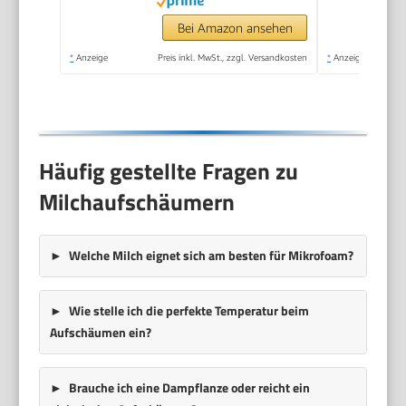
Mini Mixer für Matcha
Latte, Cappuccino,
Bei Amazon ansehen
Küchenaccessoires
*
Anzeige
Preis inkl. MwSt., zzgl. Versandkosten
*
Anzeige
Häufig gestellte Fragen zu
Milchaufschäumern
Welche Milch eignet sich am besten für Mikrofoam?
Wie stelle ich die perfekte Temperatur beim
Aufschäumen ein?
Brauche ich eine Dampflanze oder reicht ein