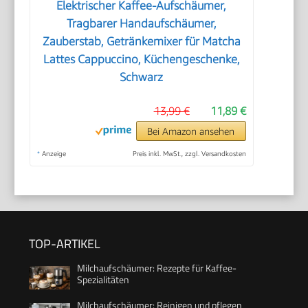
Elektrischer Kaffee-Aufschäumer,
Tragbarer Handaufschäumer,
Zauberstab, Getränkemixer für Matcha
Lattes Cappuccino, Küchengeschenke,
Schwarz
13,99 €
11,89 €
Bei Amazon ansehen
*
Anzeige
Preis inkl. MwSt., zzgl. Versandkosten
TOP-ARTIKEL
Milchaufschäumer: Rezepte für Kaffee-
Spezialitäten
Milchaufschäumer: Reinigen und pflegen