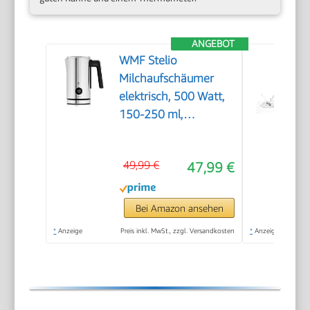
ANGEBOT
WMF Stelio
Milchaufschäumer
elektrisch, 500 Watt,
150-250 ml,
Antihaftbeschichtung,
kabellos, für
49,99 €
47,99 €
Milchschaum heiss
und kalt, heiße
Schokolade,
Bei Amazon ansehen
cromargan
*
Anzeige
Preis inkl. MwSt., zzgl. Versandkosten
*
Anzeige
matt/silber