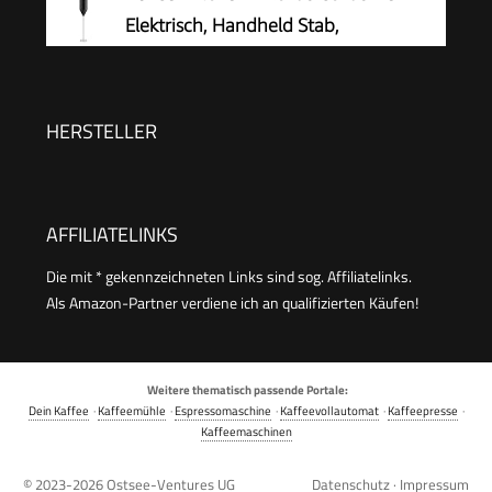
Kaffee, Cappuccino, Latte, Matcha, heiße
Elektrisch, Handheld Stab,
Schokolade, mit Ständer, Schwarz
Batteriebetrieben
HERSTELLER
AFFILIATELINKS
Die mit * gekennzeichneten Links sind sog. Affiliatelinks.
Als Amazon-Partner verdiene ich an qualifizierten Käufen!
Weitere thematisch passende Portale:
Dein Kaffee
·
Kaffeemühle
·
Espressomaschine
·
Kaffeevollautomat
·
Kaffeepresse
·
Kaffeemaschinen
© 2023-2026
Ostsee-Ventures UG
Datenschutz
·
Impressum