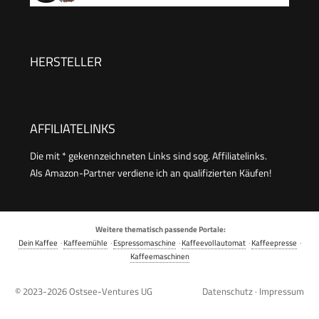
und Kalter Milchschaum, Elektrischer
Milchaufschäumer Automatische Abschaltung,
Milk Frother
HERSTELLER
AFFILIATELINKS
Die mit * gekennzeichneten Links sind sog. Affiliatelinks.
Als Amazon-Partner verdiene ich an qualifizierten Käufen!
Weitere thematisch passende Portale:
Dein Kaffee
·
Kaffeemühle
·
Espressomaschine
·
Kaffeevollautomat
·
Kaffeepresse
·
Kaffeemaschinen
© 2023-2026
Ostsee-Ventures UG
Datenschutz
·
Impressum